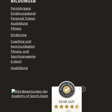
BILDUNGSBEREICHE
Fernlehrgang
Ernährungsberater
Personal Trainer
Ausbildung
Fitness
Ernährung
Coaching und
Kommunikation
Fitness- und
Sportmanagement
E-Sport
Ausbildung
Kundenbewertungen und Erfahrungen zu
SEHR GUT
Academy of Sports