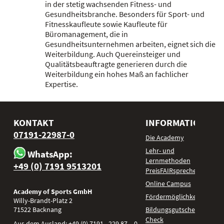
in der stetig wachsenden Fitness- und
Gesundheitsbranche. Besonders für Sport- und
Fitnesskaufleute sowie Kaufleute für
Büromanagement, die in
Gesundheitsunternehmen arbeiten, eignet sich die
Weiterbildung. Auch Quereinsteiger und
Qualitätsbeauftragte generieren durch die
Weiterbildung ein hohes Maß an fachlicher
Expertise.
KONTAKT
INFORMATIONEN
07191-22987-0
Die Academy
Lehr- und
WhatsApp:
Lernmethoden
+49 (0) 7191 9513201
PreisFAIRsprechen
Online Campus
Academy of Sports GmbH
Fördermöglichkeiten
Willy-Brandt-Platz 2
71522
Backnang
Bildungsgutschein
Check
Aus dem Ausland:
+49 (0) 7191 - 229 87 – 0