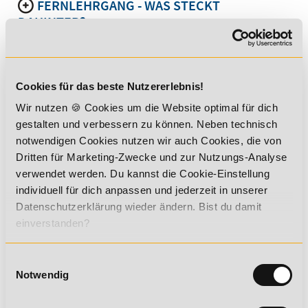
FERNLEHRGANG - WAS STECKT
DAHINTER?
FÖRDERUNG
LEHRPLAN
Cookies für das beste Nutzererlebnis!
ABLAUF UND INHALTE IM DETAIL
Wir nutzen 🍪 Cookies um die Website optimal für dich
gestalten und verbessern zu können. Neben technisch
DEIN ZERTIFIKAT
notwendigen Cookies nutzen wir auch Cookies, die von
Dritten für Marketing-Zwecke und zur Nutzungs-Analyse
verwendet werden. Du kannst die Cookie-Einstellung
individuell für dich anpassen und jederzeit in unserer
Datenschutzerklärung wieder ändern. Bist du damit
Du erwirbst eine hochwertige Qualifikation, die dir viele
einverstanden?
Türen öffnen kann:
branchenanerkannter Abschluss
Einwilligungsauswahl
Zertifikat mit unbegrenzter Gültigkeit
Notwendig
anerkannt bei vielen Arbeitgebern, Vereinen und
Verbänden