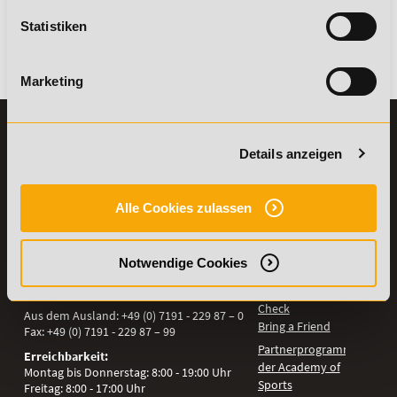
gestalten kann.
Statistiken
01. Oktober 2018
Zurück
Marketing
KONTAKT
INFORMATIONEN
Details anzeigen
07191-22987-0
Die Academy
Lehr- und
WhatsApp:
Lernmethoden
Alle Cookies zulassen
+49 (0) 7191 9513201
PreisFAIRsprechen
Online Campus
Academy of Sports GmbH
Notwendige Cookies
Fördermöglichkeiten
Willy-Brandt-Platz 2
71522
Backnang
Bildungsgutschein
Check
Aus dem Ausland:
+49 (0) 7191 - 229 87 – 0
Bring a Friend
Fax:
+49 (0) 7191 - 229 87 – 99
Partnerprogramm
Erreichbarkeit:
der Academy of
Montag bis Donnerstag: 8:00 - 19:00 Uhr
Sports
Freitag: 8:00 - 17:00 Uhr