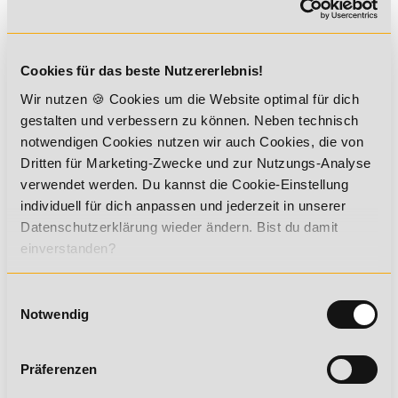
Benachrichtigungen.
Die Auswertungen aller Daten ergab, dass die
Studienteilnehmer in der
zweiten und dritten Studienwoche
mehr Gemüse aßen und zusätzlich eine höhere Farbvielfalt auf
Cookies für das beste Nutzererlebnis!
dem Teller hatten als in der ersten Woche ohne
Wir nutzen 🍪 Cookies um die Website optimal für dich
Benachrichtigungen aufs Smartphone. Sie verzehrten dabei
gestalten und verbessern zu können. Neben technisch
gleichzeitig weniger Süßspeisen, Obst- und Getreideprodukte
sowie Kartoffeln oder auch Milch- und Milchprodukte. Laut
notwendigen Cookies nutzen wir auch Cookies, die von
der Rückmeldungen der Probanden waren die erhaltenen
Dritten für Marketing-Zwecke und zur Nutzungs-Analyse
Nachrichten relativ einfach umsetzbar und der Verzehr bunter
verwendet werden. Du kannst die Cookie-Einstellung
Mahlzeiten machte den meisten Teilnehmern Spaß.
individuell für dich anpassen und jederzeit in unserer
Damit weisen die Ergebnisse darauf hin, dass die Verwendung
Datenschutzerklärung wieder ändern. Bist du damit
von gezielten Hinweisreizen per Smartphone eine
einverstanden?
Veränderung des Ernährungsverhaltens begünstigen und die
Umsetzung von Ernährungsrichtlinien im Alltag unterstützen
könnte.
Einwilligungsauswahl
Auch wenn eine langfristige und dauerhafte Änderung des
Notwendig
Ernährungsverhaltens nicht nach drei Wochen abgeschlossen
sein kann liefert diese Untersuchung einen Ansatz, wie man
den Beginn einer Ernährungsumstellung mithilfe moderner
Präferenzen
Technik möglicherweise leichter und erfolgversprechender