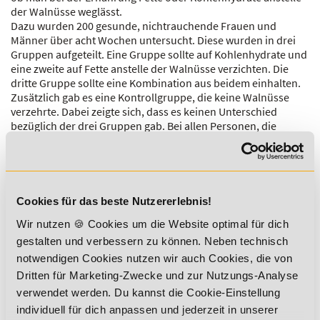
der Walnüsse weglässt.
Dazu wurden 200 gesunde, nichtrauchende Frauen und
Männer über acht Wochen untersucht. Diese wurden in drei
Gruppen aufgeteilt. Eine Gruppe sollte auf Kohlenhydrate und
eine zweite auf Fette anstelle der Walnüsse verzichten. Die
dritte Gruppe sollte eine Kombination aus beidem einhalten.
Zusätzlich gab es eine Kontrollgruppe, die keine Walnüsse
verzehrte. Dabei zeigte sich, dass es keinen Unterschied
bezüglich der drei Gruppen gab. Bei allen Personen, die
Walnüsse verzehrten, wurde eine cholesterinsenkende
Wirkung festgestellt.
Darüber hinaus wurde auch untersucht, ob es einen
Unterschied macht, ob die Nüsse mit einer Hauptmahlzeit
oder als Snack gegessen wurden. Aber auch hier wurde kein
Cookies für das beste Nutzererlebnis!
Unterschied festgestellt.
Wir nutzen 🍪 Cookies um die Website optimal für dich
Somit ist nachgewiesenermaßen allein der Walnussverzehr
gestalten und verbessern zu können. Neben technisch
für die
Senkung des Cholesterinspiegels
verantwortlich, nicht
notwendigen Cookies nutzen wir auch Cookies, die von
etwa ob man gleichzeitig auf Kohlenhydrate oder Fette
Dritten für Marketing-Zwecke und zur Nutzungs-Analyse
verzichtet. Zudem ist es nicht ausschlaggebend, zu welcher
verwendet werden. Du kannst die Cookie-Einstellung
Mahlzeit man die Walnüsse verzehrt.
individuell für dich anpassen und jederzeit in unserer
19. April 2018