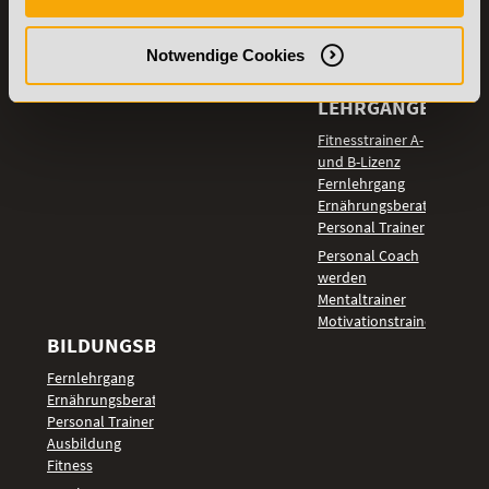
Details zu
Vertrag
Weiterbildungen
widerrufen
Notwendige Cookies
TOP-
LEHRGÄNGE
Fitnesstrainer A-
und B-Lizenz
Fernlehrgang
Ernährungsberater
Personal Trainer
Personal Coach
werden
Mentaltrainer
Motivationstrainer
BILDUNGSBEREICHE
Fernlehrgang
Ernährungsberater
Personal Trainer
Ausbildung
Fitness