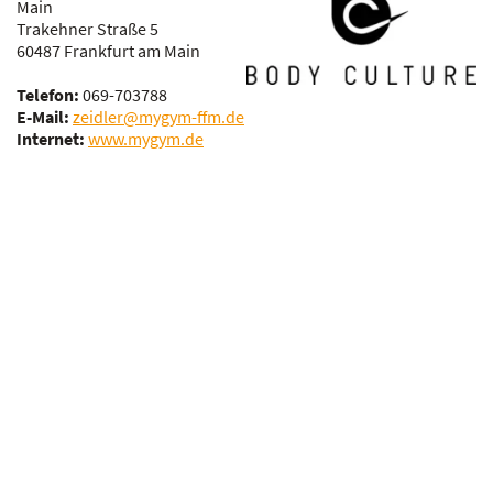
Main
Trakehner Straße 5
60487 Frankfurt am Main
Telefon:
069-703788
E-Mail:
zeidler@mygym-ffm.de
Internet:
www.mygym.de