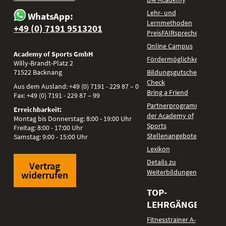
Lehr- und
WhatsApp:
Lernmethoden
+49 (0) 7191 9513201
PreisFAIRsprechen
Online Campus
Academy of Sports GmbH
Fördermöglichkeiten
Willy-Brandt-Platz 2
71522
Backnang
Bildungsgutschein
Check
Aus dem Ausland:
+49 (0) 7191 - 229 87 – 0
Bring a Friend
Fax:
+49 (0) 7191 - 229 87 – 99
Partnerprogramm
Erreichbarkeit:
der Academy of
Montag bis Donnerstag: 8:00 - 19:00 Uhr
Sports
Freitag: 8:00 - 17:00 Uhr
Stellenangebote
Samstag: 9:00 - 15:00 Uhr
Lexikon
Details zu
Vertrag
Weiterbildungen
widerrufen
TOP-
LEHRGÄNGE
Fitnesstrainer A-