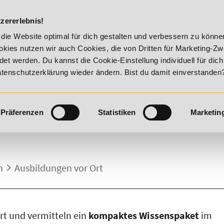
DIE ACADEM
zererlebnis!
er Vitality!
20% Rabatt bis 17. August 2026 - Summer Vita
die Website optimal für dich gestalten und verbessern zu könn
kies nutzen wir auch Cookies, die von Dritten für Marketing-Z
t werden. Du kannst die Cookie-Einstellung individuell für dic
Datenschutzerklärung wieder ändern. Bist du damit einverstanden
Präferenzen
Statistiken
Marketin
.
n
Ausbildungen vor Ort
rt und vermitteln ein
kompaktes Wissenspaket
im