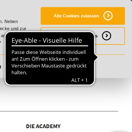
Y
SERVICE
KONTAKT
FAQ
ONLINE-CAMPUS
Alle Cookies zulassen
lity!
20% Rabatt bis 17. August 2026 - Summer Vitality!
en. Neben
wecke und zur
h anpassen
Notwendige Cookies
?
g
Details anzeigen
DIE ACADEMY