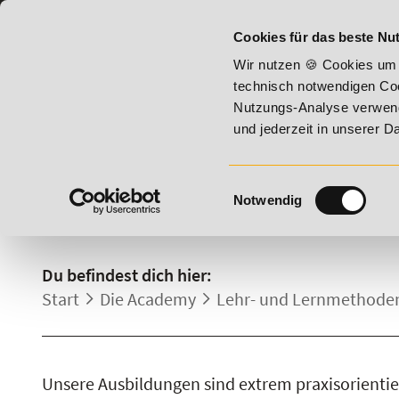
07191 - 22987 - 0
BILDUNGSHOTLINE:
Cookies für das beste Nut
6 - Summer Vitality!
20% Rabatt bis 17. August 2026 - Summ
Wir nutzen 🍪 Cookies um 
technisch notwendigen Coo
Nutzungs-Analyse verwende
und jederzeit in unserer 
Einwilligungsauswahl
Notwendig
AUSBILDUNGEN VOR ORT
Du befindest dich hier:
Start
Die Academy
Lehr- und Lernmethode
Unsere Ausbildungen sind extrem praxisorientie