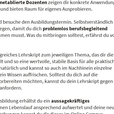
netablierte Dozenten
zeigen dir konkrete Anwendun
und bieten Raum für eigenes Ausprobieren.
nd besuche den Ausbildungstermin. Selbstverständlich
egen, damit du dich
problemlos berufsbegleitend
men musst. Was du mitbringen solltest, erfährst du v
greiches Lehrskript zum jeweiligen Thema, das dir die
 und so eine wertvolle, stabile Basis für alle praktisc
 natürlich und kannst so auch im Nachhinein einzelne
n Wissen auffrischen. Solltest du dich auf die
orbereiten möchten, kannst du dein Lehrskript gegen
 anfordern.
sbildung erhältst du ein
aussagekräftiges
s deinen Lebenslauf ansprechend aufwertet und deine ne
werbungen kannst du dir dieses im Online Campus