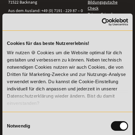
71522
Backnang
Bildungsgutschein
Check
Aus dem Ausland:
+49 (0) 7191 - 229 87 – 0
Bring a Friend
Fax:
+49 (0) 7191 - 229 87 – 99
Partnerprogramm
Erreichbarkeit:
der Academy of
Montag bis Donnerstag: 8:00 - 19:00 Uhr
Sports
Freitag: 8:00 - 17:00 Uhr
Stellenangebote
Samstag: 9:00 - 15:00 Uhr
Cookies für das beste Nutzererlebnis!
Lexikon
Wir nutzen 🍪 Cookies um die Website optimal für dich
Details zu
Vertrag
gestalten und verbessern zu können. Neben technisch
Weiterbildungen
widerrufen
notwendigen Cookies nutzen wir auch Cookies, die von
TOP-
Dritten für Marketing-Zwecke und zur Nutzungs-Analyse
LEHRGÄNGE
verwendet werden. Du kannst die Cookie-Einstellung
individuell für dich anpassen und jederzeit in unserer
Fitnesstrainer A-
Datenschutzerklärung wieder ändern. Bist du damit
und B-Lizenz
Fernlehrgang
einverstanden?
Ernährungsberater
Personal Trainer
Einwilligungsauswahl
Personal Coach
Notwendig
werden
Mentaltrainer