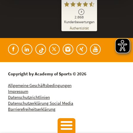
SEHR GUT
2.868
%
86
Kundenbewertungen
Empfehlungen auf
Authentizität
ProvenExpert.com
5,00
/
4,53
Kundenbewertungen der Academy of Spor
182
2.686
Bewertungen auf
8
Bewertungen von
ProvenExpert.com
anderen Quellen
Blick aufs ProvenExpert-Profil werfen
Copyright by Academy of Sports © 2026
06.08.2026
Allgemeine Geschäftsbedingungen
Impressum
Datenschutzrichtlinien
Datenschutzerklärung Social Media
Barrierefreiheitserklärung