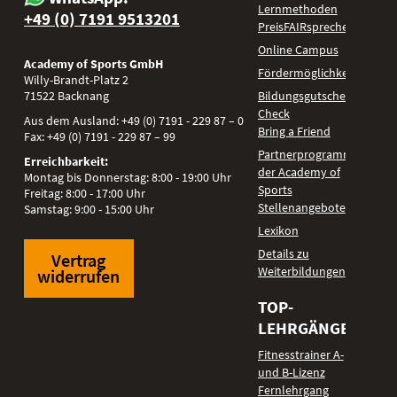
Lernmethoden
+49 (0) 7191 9513201
PreisFAIRsprechen
Online Campus
Academy of Sports GmbH
Fördermöglichkeiten
Willy-Brandt-Platz 2
71522
Backnang
Bildungsgutschein
Check
Aus dem Ausland:
+49 (0) 7191 - 229 87 – 0
Bring a Friend
Fax:
+49 (0) 7191 - 229 87 – 99
Partnerprogramm
Erreichbarkeit:
der Academy of
Montag bis Donnerstag: 8:00 - 19:00 Uhr
Sports
Freitag: 8:00 - 17:00 Uhr
Stellenangebote
Samstag: 9:00 - 15:00 Uhr
Lexikon
Details zu
Vertrag
Weiterbildungen
widerrufen
TOP-
LEHRGÄNGE
Fitnesstrainer A-
und B-Lizenz
Fernlehrgang