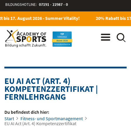
BILDUNGSHOTLINE:
07191 - 22987 - 0
 bis 17. August 2026 - Summer Vitality!
20% Rabatt bis 17
EU AI ACT (ART. 4)
KOMPETENZZERTIFIKAT
|
FERNLEHRGANG
Du befindest dich hier:
Start
Fitness- und Sportmanagement
EU AI Act (Art. 4) Kompetenzzertifikat