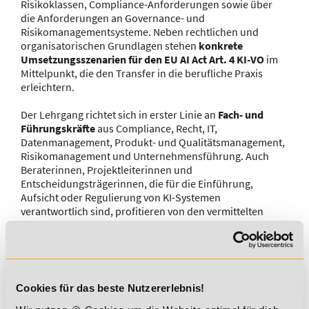
Risikoklassen, Compliance-Anforderungen sowie über
die Anforderungen an Governance- und
Risikomanagementsysteme. Neben rechtlichen und
organisatorischen Grundlagen stehen
konkrete
Umsetzungsszenarien für den EU AI Act Art. 4 KI-VO
im
Mittelpunkt, die den Transfer in die berufliche Praxis
erleichtern.
Der Lehrgang richtet sich in erster Linie an
Fach- und
Führungskräfte
aus Compliance, Recht, IT,
Datenmanagement, Produkt- und Qualitätsmanagement,
Risikomanagement und Unternehmensführung. Auch
Beraterinnen, Projektleiterinnen und
Entscheidungsträgerinnen, die für die Einführung,
Aufsicht oder Regulierung von KI-Systemen
verantwortlich sind, profitieren von den vermittelten
Inhalten.
Darüber hinaus
stärkt die Weiterbildung persönliche
Schlüsselkompetenzen
wie ethisches
Verantwortungsbewusstsein, kritische
Cookies für das beste Nutzererlebnis!
Reflexionsfähigkeit und Kommunikationsstärke –
Fähigkeiten, die für den verantwortungsvollen Umgang