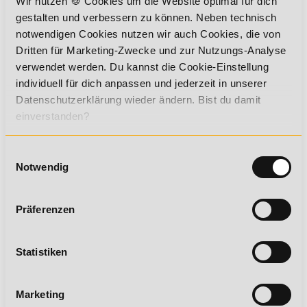
Wir nutzen 🍪 Cookies um die Website optimal für dich
mit KI entscheidend sind.
gestalten und verbessern zu können. Neben technisch
notwendigen Cookies nutzen wir auch Cookies, die von
Dritten für Marketing-Zwecke und zur Nutzungs-Analyse
BERUFLICHE PERSPEKTIVEN
verwendet werden. Du kannst die Cookie-Einstellung
individuell für dich anpassen und jederzeit in unserer
FLEXIBILITÄT DER WEITERBILDUNG "EU AI
Datenschutzerklärung wieder ändern. Bist du damit
ACT (ART. 4) KOMPETENZZERTIFIKAT"
einverstanden?
ABLAUF UND INHALTE IM DETAIL
Einwilligungsauswahl
VORTEILE DES EU AI ACT (ART. 4)
Notwendig
KOMPETENZZERTIFIKATS
DEIN ZERTIFIKAT
Präferenzen
Statistiken
Du erwirbst eine hochwertige Qualifikation, die dir viele
Marketing
Türen öffnen kann: