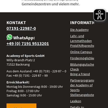
Gemeindezentren und vielem mehr.
KONTAKT
INFORMATIONEN
07191-22987-0
Die Academy
Lehr- und
WhatsApp:
Lernmethoden
+49 (0) 7191 9513201
PreisFAIRsprechen
Online Campus
Academy of Sports GmbH
Fördermöglichkeiten
Willy-Brandt-Platz 2
71522
Backnang
Bildungsgutschein
Check
Aus dem Ausland:
+49 (0) 7191 - 229 87 – 0
Bring a Friend
Fax:
+49 (0) 7191 - 229 87 – 99
Partnerprogramm
Erreichbarkeit:
der Academy of
Montag bis Donnerstag: 8:00 - 19:00 Uhr
Sports
Freitag: 8:00 - 17:00 Uhr
Stellenangebote
Samstag: 9:00 - 15:00 Uhr
Lexikon
Details zu