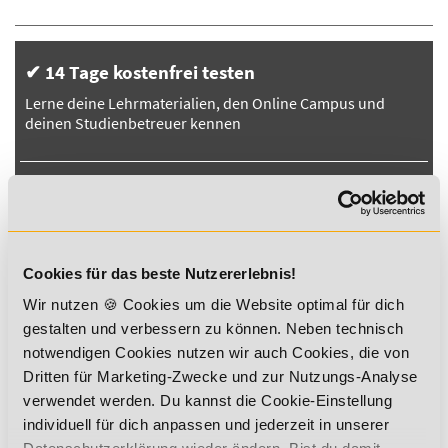
✔ 14 Tage kostenfrei testen
Lerne deine Lehrmaterialien, den Online Campus und
deinen Studienbetreuer kennen
✔ Individuelles Lerntempo
Keine Mehrkosten bei Über- oder Unterschreiten der
Studiendauer
Cookies für das beste Nutzererlebnis!
✔ Moderne Lehrmaterialien
Wir nutzen 🍪 Cookies um die Website optimal für dich
Unsere professionell gestalteten Lehrmaterialien stehen
gestalten und verbessern zu können. Neben technisch
dir auch digital zur Verfügung
notwendigen Cookies nutzen wir auch Cookies, die von
Dritten für Marketing-Zwecke und zur Nutzungs-Analyse
verwendet werden. Du kannst die Cookie-Einstellung
✔ Individuelle Betreuung
individuell für dich anpassen und jederzeit in unserer
Menschlich, fachlich, technisch – selbstverständlich stehen