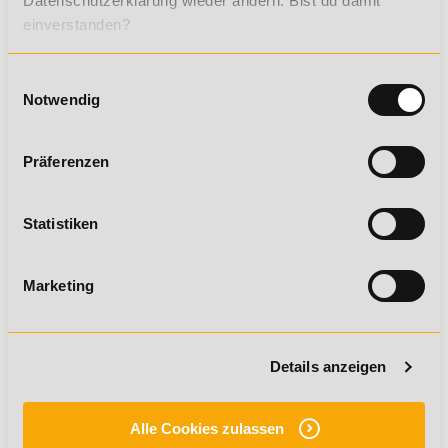
Datenschutzerklärung wieder ändern. Bist du damit
wir dir mit Rat und Tat zur Seite
einverstanden?
Einwilligungsauswahl
Notwendig
Präferenzen
Statistiken
Marketing
KÖNNEN WIR DICH
UNTERSTÜTZEN?
Deine persönliche Bildungsberatung ist gerne für Dich
Details anzeigen
da!
Telefon:
49 7191-22987-0
Alle Cookies zulassen
Kontaktformular