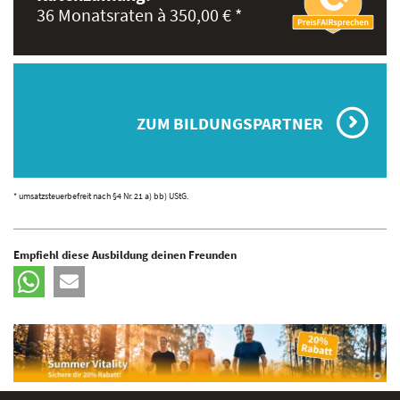
36 Monatsraten à 350,00 € *
ZUM BILDUNGSPARTNER
* umsatzsteuerbefreit nach §4 Nr. 21 a) bb) UStG.
Empfiehl diese Ausbildung deinen Freunden