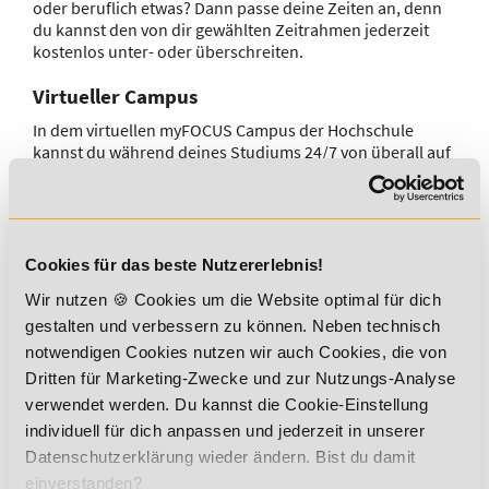
oder beruflich etwas? Dann passe deine Zeiten an, denn
du kannst den von dir gewählten Zeitrahmen jederzeit
kostenlos unter- oder überschreiten.
Virtueller Campus
In dem virtuellen myFOCUS Campus der Hochschule
kannst du während deines Studiums 24/7 von überall auf
der Welt zugreifen. So kannst du von der Anmeldung zum
Studiengang im Bereich Ernährungsberatung und -
management über das Lernen bis zum Ablegen der
Prüfung alles zu
100% online
erledigen. In modernen
Lehr- und Lern-Communities triffst du auf deine
Cookies für das beste Nutzererlebnis!
Kommiliton*innen und Dozent*innen und hast immer
Wir nutzen 🍪 Cookies um die Website optimal für dich
eine Übersicht über deine Materialien.
gestalten und verbessern zu können. Neben technisch
notwendigen Cookies nutzen wir auch Cookies, die von
Dritten für Marketing-Zwecke und zur Nutzungs-Analyse
verwendet werden. Du kannst die Cookie-Einstellung
individuell für dich anpassen und jederzeit in unserer
Datenschutzerklärung wieder ändern. Bist du damit
einverstanden?
GEMEINSAM STATT EINSAM: LERNE UNS JETZT