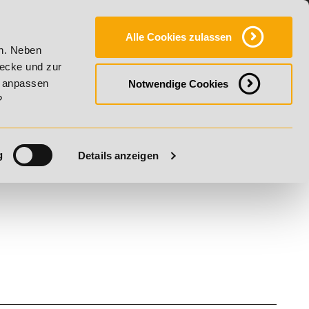
Y
SERVICE
KONTAKT
FAQ
ONLINE-CAMPUS
Alle Cookies zulassen
- Summer Vitality!
20% Rabatt bis 17. August 2026 - Summe
en. Neben
wecke und zur
h anpassen
Notwendige Cookies
?
g
Details anzeigen