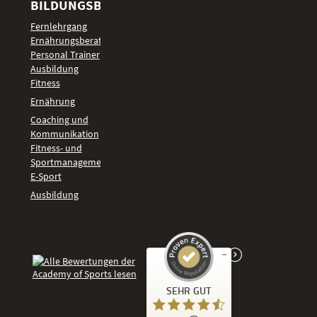
BILDUNGSBEREICHE
Fernlehrgang
Ernährungsberater
Personal Trainer
Ausbildung
Fitness
Ernährung
Coaching und
Kommunikation
Fitness- und
Sportmanagement
E-Sport
Ausbildung
Kundenbewertungen und Erfahrungen zu
SEHR GUT
Academy of Sports