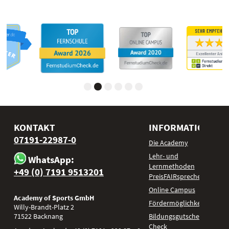
KONTAKT
INFORMATIONEN
07191-22987-0
Die Academy
Lehr- und
WhatsApp:
Lernmethoden
+49 (0) 7191 9513201
PreisFAIRsprechen
Online Campus
Academy of Sports GmbH
Fördermöglichkeiten
Willy-Brandt-Platz 2
71522
Backnang
Bildungsgutschein
Check