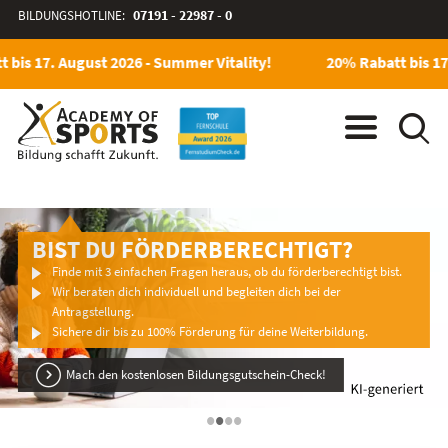
BILDUNGSHOTLINE:
07191 - 22987 - 0
bis 17. August 2026 - Summer Vitality!
20% Rabatt bis 17. 
BIST DU FÖRDERBERECHTIGT?
Finde mit 3 einfachen Fragen heraus, ob du förderberechtigt bist.
Wir beraten dich individuell und begleiten dich bei der
Antragstellung.
Sichere dir bis zu 100% Förderung für deine Weiterbildung.
Mach den kostenlosen Bildungsgutschein-Check!
•
•
•
•