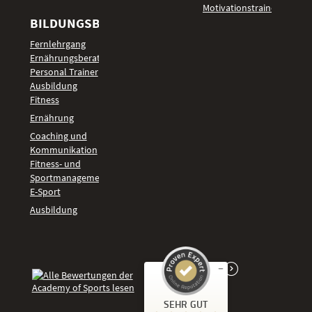
Motivationstrainer
BILDUNGSBEREICHE
Fernlehrgang
Ernährungsberater
Personal Trainer
Ausbildung
Fitness
Ernährung
Coaching und
Kommunikation
Fitness- und
Sportmanagement
E-Sport
Ausbildung
Kundenbewertungen und Erfahrungen zu
SEHR GUT
Academy of Sports