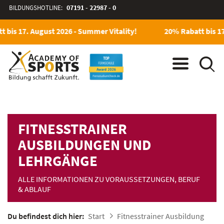
BILDUNGSHOTLINE:
07191 - 22987 - 0
 bis 17. August 2026 - Summer Vitality!
20% Rabatt bis 17.
FITNESSTRAINER
AUSBILDUNGEN UND
LEHRGÄNGE
ALLE INFORMATIONEN ZU VORAUSSETZUNGEN, BERUF
& ABLAUF
Du befindest dich hier:
Start
Fitnesstrainer Ausbildung