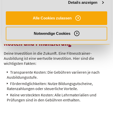
Details anzeigen
Kurse an.
Spezialisierte Einrichtungen: Arbeite in der Rehabilitation
oder im betrieblichen Gesundheitsmanagement.
Alle Cookies zulassen
Die Ausbildung bietet dir nicht nur Wissen, sondern auch
die Chance, deine beruflichen Ziele flexibel zu verwirklichen.
Notwendige Cookies
Kosten und Finanzierung
Deine Investition in die Zukunft. Eine Fitnesstrainer-
Ausbildung ist eine wertvolle Investition. Hier sind die
wichtigsten Fakten:
Transparente Kosten: Die Gebühren variieren je nach
Ausbildungsstufe.
Fördermöglichkeiten: Nutze Bildungsgutscheine,
Ratenzahlungen oder steuerliche Vorteile.
Keine versteckten Kosten: Alle Lehrmaterialien und
Prüfungen sind in den Gebühren enthalten.