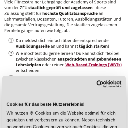
Viele Fitnesstrainer Lehrgänge der Academy of Sports sind
von der ZFU
staatlich geprüft und zugelassen
- diese
Zulassung steht für
höchste Qualitätsansprüche
an
Lehrmaterialien, Dozenten, Tutoren, Ausbildungsstätten und
die gesamte Vertragsgestaltung. Die staatlich zugelassenen
Fernlehrgänge laufen wie folgt ab:
Du meldest dich einfach über die entsprechende
Ausbildungsseite
an und kannst
täglich starten
!
Wie möchtest du gerne lernen? Du kannst dich flexibel
zwischen klassischen
ausgedruckten und gebundenen
Lehrskripten
oder reinen
Web-Based-Trainings (WBTs)
entscheiden.
Start sofort? Kein Problem!
Du hast umgehend Zugriff
auf deine ersten Lehrmaterialien und kannst dich im
Online-Campus orientieren.
Im Rahmen von Selbstlernphasen erarbeitest du dir
unterstützt von Online-Vorlesungen und unseren
Cookies für das beste Nutzererlebnis!
Tutoren die Inhalte - und das zeitlich komplett flexibel!
Wir nutzen 🍪 Cookies um die Website optimal für dich
Anschließend steht deine
Präsenzphase
an. An unseren
bundesweiten Ausbildungsstätten
kannst du dich über
gestalten und verbessern zu können. Neben technisch
den Online-Campus zu einem
Termin in deiner Region
notwendigen Cookies nutzen wir auch Cookies, die von