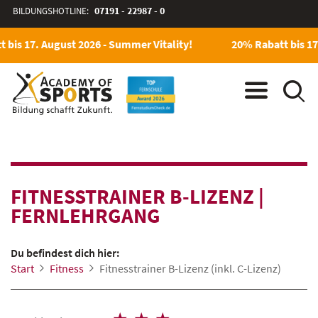
BILDUNGSHOTLINE:
07191 - 22987 - 0
bis 17. August 2026 - Summer Vitality!
20% Rabatt bis 17. 
FITNESSTRAINER B-LIZENZ
|
FERNLEHRGANG
Du befindest dich hier:
Start
Fitness
Fitnesstrainer B-Lizenz (inkl. C-Lizenz)