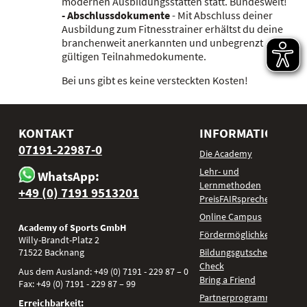
modernen Ausbildungsstätten statt. Bundesweit!
- Abschlussdokumente
- Mit Abschluss deiner
Ausbildung zum Fitnesstrainer erhältst du deine
branchenweit anerkannten und unbegrenzt
gültigen Teilnahmedokumente.
Bei uns gibt es keine versteckten Kosten!
KONTAKT
INFORMATIONEN
07191-22987-0
Die Academy
Lehr- und
WhatsApp:
Lernmethoden
+49 (0) 7191 9513201
PreisFAIRsprechen
Online Campus
Academy of Sports GmbH
Fördermöglichkeiten
Willy-Brandt-Platz 2
71522
Backnang
Bildungsgutschein
Check
Aus dem Ausland:
+49 (0) 7191 - 229 87 – 0
Bring a Friend
Fax:
+49 (0) 7191 - 229 87 – 99
Partnerprogramm
Erreichbarkeit: