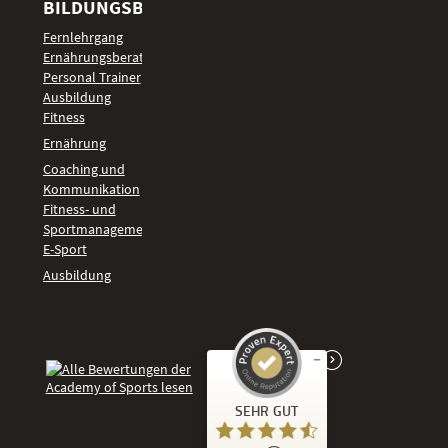
BILDUNGSBEREICHE
Fernlehrgang
Ernährungsberater
Personal Trainer
Ausbildung
Fitness
Ernährung
Coaching und
Kommunikation
Fitness- und
Sportmanagement
E-Sport
Ausbildung
Kundenbewertungen und Erfahrungen zu
SEHR GUT
Academy of Sports