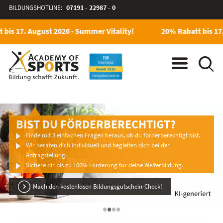
BILDUNGSHOTLINE:
07191 - 22987 - 0
is 17. August 2026 - Summer Vitality!
20% Rabatt bis 17. 
BIST DU FÖRDERBERECHTIGT?
Finde mit 3 einfachen Fragen heraus, ob du förderberechtigt bist.
Wir beraten dich individuell und begleiten dich bei der
Antragstellung.
Sichere dir bis zu 100% Förderung für deine Weiterbildung.
Mach den kostenlosen Bildungsgutschein-Check!
•
•
•
•