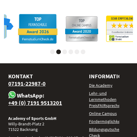
KONTAKT
INFORMATIONEN
07191-22987-0
Die Academy
Lehr- und
WhatsApp:
Lernmethoden
+49 (0) 7191 9513201
PreisFAIRsprechen
Online Campus
Academy of Sports GmbH
Fördermöglichkeiten
Willy-Brandt-Platz 2
71522
Backnang
Bildungsgutschein
Check