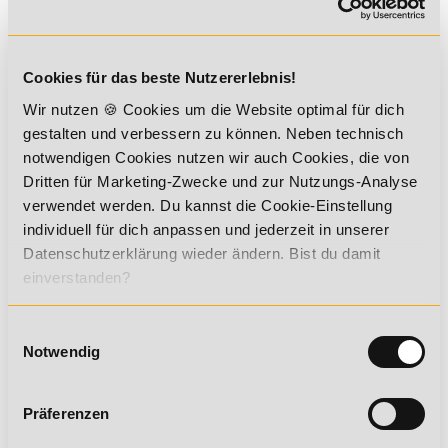
Wir von der Academy of Sports bieten Online-Weiterbildungen
für Einsteiger bis Fortgeschrittene an, die ihre berufliche
Zukunft in Fitness-Einrichtungen sehen. Von branchenweit
Cookies für das beste Nutzererlebnis!
anerkannten Trainerscheinen für jedes Niveau bis hin zu
staatlich geprüften und zugelassenen Ausbildungen, alle
Wir nutzen 🍪 Cookies um die Website optimal für dich
unsere Kurse kannst du nahezu komplett orts- und
gestalten und verbessern zu können. Neben technisch
zeitunabhängig absolvieren. Alles, was du benötigst, sind
notwendigen Cookies nutzen wir auch Cookies, die von
Spaß an Sport Training, einen Computer/Laptop/Tablet mit
Dritten für Marketing-Zwecke und zur Nutzungs-Analyse
Internetverbindung und die richtige Lizenz für dich. Mit der
Academy of Sports hast du einen starken Begleiter auf dem
verwendet werden. Du kannst die Cookie-Einstellung
Weg zum IHK-Abschluss und/oder zu einer erfolgreichen
individuell für dich anpassen und jederzeit in unserer
Karriere als staatlich geprüfter und zertifizierter Trainer.
Datenschutzerklärung wieder ändern. Bist du damit
einverstanden?
Diese Fitnesstrainer Lizenzen kannst
du bei uns machen
Einwilligungsauswahl
Notwendig
Fitness C-Lizenz
Der Einstieg als Fitnesstrainer mit Qualifikation zur
Präferenzen
Trainerassistenz