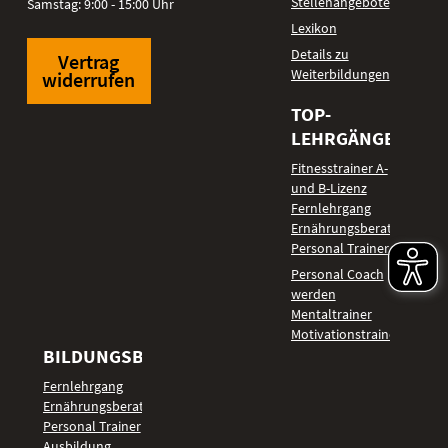
Stellenangebote
Samstag: 9:00 - 15:00 Uhr
Lexikon
Details zu
Vertrag
Weiterbildungen
widerrufen
TOP-
LEHRGÄNGE
Fitnesstrainer A-
und B-Lizenz
Fernlehrgang
Ernährungsberater
Personal Trainer
Personal Coach
werden
Mentaltrainer
Motivationstrainer
BILDUNGSBEREICHE
Fernlehrgang
Ernährungsberater
Personal Trainer
Ausbildung