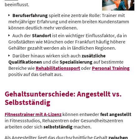
beeinflusst.
Berufserfahrung
spielt eine zentrale Rolle: Trainer mit
mehrjähriger Erfahrung und einem breiten Kundenstamm
können deutlich mehr verdienen.
Auch der
Standort
ist ein wichtiger Einflussfaktor, da in
Großstädten wie München oder Frankfurt häufig höhere
Gehälter gezahlt werden als in ländlichen Regionen.
Darüber hinaus wirken sich auch
zusätzliche
Qualifikationen
und die
Spezialisierung
auf bestimmte
Bereiche wie
Rehabilitationssport
oder
Personal Training
positiv auf das Gehalt aus.
Gehaltsunterschiede: Angestellt vs.
Selbstständig
Fitnesstrainer mit A-Lizenz
können entweder
fest angestellt
in Fitnessstudios, Rehazentren oder Gesundheitszentren
arbeiten oder sich
selbstständig
machen.
Als Angestellter liegt das durchschnittliche Gehalt
zwischen