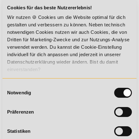
Besonders wichtig ist es,
Zusatzqualifikationen
und
Cookies für das beste Nutzererlebnis!
besondere Leistungen
, wie etwa den
Aufbau eines großen
Kundenstamms
oder die
Leitung von erfolgreichen Kursen
,
Wir nutzen 🍪 Cookies um die Website optimal für dich
zu betonen.
gestalten und verbessern zu können. Neben technisch
Auch die
Kenntnis der durchschnittlichen Gehälter
in der
notwendigen Cookies nutzen wir auch Cookies, die von
Region und in der Branche hilft, realistische und zugleich
Dritten für Marketing-Zwecke und zur Nutzungs-Analyse
ambitionierte Forderungen zu stellen.
verwendet werden. Du kannst die Cookie-Einstellung
individuell für dich anpassen und jederzeit in unserer
Aus- und Weiterbildungen im Bereich
Datenschutzerklärung wieder ändern. Bist du damit
Fitness
einverstanden?
Fitness C-Lizenz
Einwilligungsauswahl
Notwendig
Der Einstieg als Fitnesstrainer mit Qualifikation zur
Trainerassistenz
Präferenzen
Fitnesstrainer B-Lizenz (inkl. C-Lizenz)
Statistiken
Die Grundqualifikation als Fitnesstrainer – das