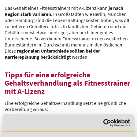
Das Gehalt eines Fitnesstrainers mit A-Lizenz kann
je nach
Region stark variieren
. In Großstädten wie Berlin, München
oder Hamburg sind die Lebenshaltungskosten höher, was oft
zu höheren Gehältern führt. In ländlichen Gebieten sind die
Gehälter meist etwas niedriger, aber auch hier gibt es
Unterschiede. So verdienen Fitnesstrainer in den westlichen
Bundesländern im Durchschnitt mehr als in den östlichen.
Diese
regionalen Unterschiede sollten bei der
Karriereplanung berücksichtigt
werden.
Tipps für eine erfolgreiche
Gehaltsverhandlung als Fitnesstrainer
mit A-Lizenz
Eine erfolgreiche Gehaltsverhandlung setzt eine gründliche
Vorbereitung voraus:
Trainer sollten ihre
Qualifikationen
, ihre
Erfolge
und die
Relevanz der A-Lizenz
für das Studio oder den Arbeitgeber
klar hervorheben.