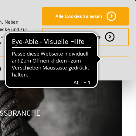
Y
SERVICE
KONTAKT
FAQ
ONLINE-CAMPUS
Alle Cookies zulassen
itality!
20% Rabatt bis 17. August 2026 - Summer Vitality!
en. Neben
wecke und zur
h anpassen
Notwendige Cookies
?
g
Details anzeigen
NESSBRANCHE