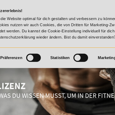
DIE ACADEM
zererlebnis!
Summer Vitality!
20% Rabatt bis 17. August 2026 - Summer V
die Website optimal für dich gestalten und verbessern zu könn
kies nutzen wir auch Cookies, die von Dritten für Marketing-Z
t werden. Du kannst die Cookie-Einstellung individuell für dic
Datenschutzerklärung wieder ändern. Bist du damit einverstanden
Präferenzen
Statistiken
Marketin
LIZENZ
 WAS DU WISSEN MUSST, UM IN DER FIT