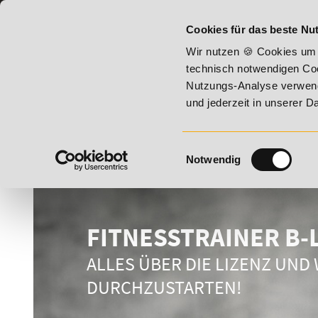
07191 - 22987 - 0
BILDUNGSHOTLINE:
Cookies für das beste Nut
2026 - Summer Vitality!
20% Rabatt bis 17. August 2026 - 
Wir nutzen 🍪 Cookies um 
technisch notwendigen Coo
Nutzungs-Analyse verwende
und jederzeit in unserer 
Einwilligungsauswahl
Notwendig
FITNESSTRAINER B-
ALLES ÜBER DIE LIZENZ UND
DURCHZUSTARTEN!