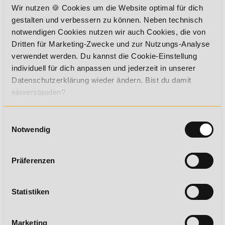
regionalen, nationalen und internationalen
Wir nutzen 🍪 Cookies um die Website optimal für dich
Veranstaltungen im Sport. Du erlernst alles Wichtige über
gestalten und verbessern zu können. Neben technisch
Planung, Konzeption und Umsetzung von Marketing-
notwendigen Cookies nutzen wir auch Cookies, die von
Maßnahmen und Maßnahmen der Mittelbeschaffung.
Diese Ausbildung bildet dich auch für eine berufliche
Dritten für Marketing-Zwecke und zur Nutzungs-Analyse
Zukunft in der Unternehmensführung aus. Dafür sind
verwendet werden. Du kannst die Cookie-Einstellung
enthaltene Themenblöcke über deine Aufgaben im
individuell für dich anpassen und jederzeit in unserer
Bereich Führung und Zusammenarbeit unerlässlich.
Datenschutzerklärung wieder ändern. Bist du damit
einverstanden?
Einwilligungsauswahl
✔ 14 Tage kostenfrei testen
Notwendig
Lerne deine Lehrmaterialien, den Online Campus und
deinen Studienbetreuer kennen
Präferenzen
✔ Individuelles Lerntempo
Statistiken
Keine Mehrkosten bei Über- oder Unterschreiten der
Studiendauer
Marketing