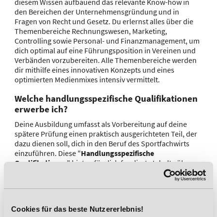
diesem Wissen aufbauend das relevante Know-how in
den Bereichen der Unternehmensgründung und in
Fragen von Recht und Gesetz. Du erlernst alles über die
Themenbereiche Rechnungswesen, Marketing,
Controlling sowie Personal- und Finanzmanagement, um
dich optimal auf eine Führungsposition in Vereinen und
Verbänden vorzubereiten. Alle Themenbereiche werden
dir mithilfe eines innovativen Konzepts und eines
optimierten Medienmixes intensiv vermittelt.
Welche handlungsspezifische Qualifikationen
erwerbe ich?
Deine Ausbildung umfasst als Vorbereitung auf deine
spätere Prüfung einen praktisch ausgerichteten Teil, der
dazu dienen soll, dich in den Beruf des Sportfachwirts
einzuführen. Diese "
Handlungsspezifische
Qualifikationen
" bieten für dich fundierte Inhalte über
die Themenbereiche Leitung und Vermarktung von
Vereinen und Sportanlagen, die Entwicklung und
Umsetzung von allgemeinen sowie
zielgruppenspezifischen Angeboten und Projekten im
Cookies für das beste Nutzererlebnis!
Sport aber auch die Konzeption und Durchführung von