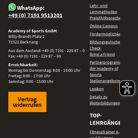
Lehr- und
WhatsApp:
Lernmethoden
+49 (0) 7191 9513201
PreisFAIRsprechen
Online Campus
Academy of Sports GmbH
Fördermöglichkeiten
Willy-Brandt-Platz 2
71522
Backnang
Bildungsgutschein
Check
Aus dem Ausland:
+49 (0) 7191 - 229 87 – 0
Bring a Friend
Fax:
+49 (0) 7191 - 229 87 – 99
Partnerprogramm
Erreichbarkeit:
der Academy of
Montag bis Donnerstag: 8:00 - 19:00 Uhr
Sports
Freitag: 8:00 - 17:00 Uhr
Stellenangebote
Samstag: 9:00 - 15:00 Uhr
Lexikon
Details zu
Vertrag
Weiterbildungen
widerrufen
TOP-
LEHRGÄNGE
Fitnesstrainer A-
und B-Lizenz