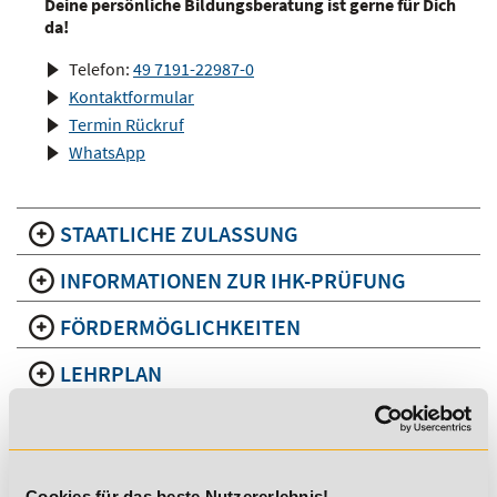
Deine persönliche Bildungsberatung ist gerne für Dich
da!
Telefon:
49 7191-22987-0
Kontaktformular
Termin Rückruf
WhatsApp
STAATLICHE ZULASSUNG
INFORMATIONEN ZUR IHK-PRÜFUNG
FÖRDERMÖGLICHKEITEN
LEHRPLAN
ABLAUF UND INHALTE IM DETAIL
VORTEILE DEINER FLEXIBLEN ONLINE-
AUSBILDUNG ZUM SPORT - UND
Cookies für das beste Nutzererlebnis!