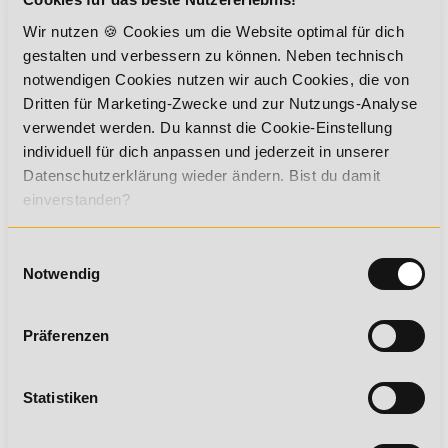
FITNESSKAUFMANN
Wir nutzen 🍪 Cookies um die Website optimal für dich
gestalten und verbessern zu können. Neben technisch
DEIN ZERTIFIKAT
notwendigen Cookies nutzen wir auch Cookies, die von
Dritten für Marketing-Zwecke und zur Nutzungs-Analyse
verwendet werden. Du kannst die Cookie-Einstellung
individuell für dich anpassen und jederzeit in unserer
Du erwirbst eine hochwertige Qualifikation, die dir viele
Datenschutzerklärung wieder ändern. Bist du damit
Türen öffnen kann:
einverstanden?
branchenanerkannter Abschluss
Zertifikat mit unbegrenzter Gültigkeit
Einwilligungsauswahl
Notwendig
Abschluss auf DQR-Niveau 4 (nach Bestehen der IHK-
Prüfung)
Präferenzen
Statistiken
DAS KÖNNTE DICH AUCH INTERESSIEREN!