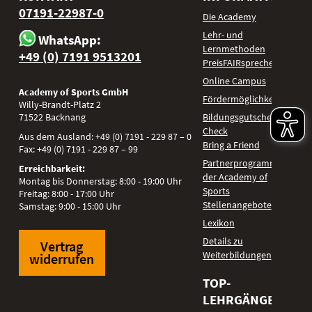
07191-22987-0
Die Academy
Lehr- und
WhatsApp:
Lernmethoden
+49 (0) 7191 9513201
PreisFAIRsprechen
Online Campus
Academy of Sports GmbH
Fördermöglichkeiten
Willy-Brandt-Platz 2
71522
Backnang
Bildungsgutschein
Check
Aus dem Ausland:
+49 (0) 7191 - 229 87 – 0
Bring a Friend
Fax:
+49 (0) 7191 - 229 87 – 99
Partnerprogramm
Erreichbarkeit:
der Academy of
Montag bis Donnerstag: 8:00 - 19:00 Uhr
Sports
Freitag: 8:00 - 17:00 Uhr
Stellenangebote
Samstag: 9:00 - 15:00 Uhr
Lexikon
Details zu
Vertrag
Weiterbildungen
widerrufen
TOP-
LEHRGÄNGE