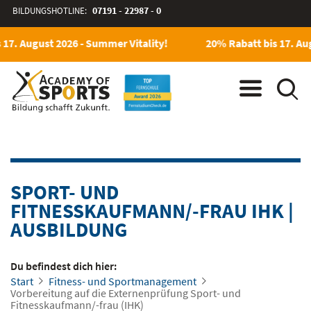
BILDUNGSHOTLINE:
07191 - 22987 - 0
17. August 2026 - Summer Vitality!
20% Rabatt bis 17. Aug
SPORT- UND
FITNESSKAUFMANN/-FRAU IHK
|
AUSBILDUNG
Du befindest dich hier:
Start
Fitness- und Sportmanagement
Vorbereitung auf die Externenprüfung Sport- und
Fitnesskaufmann/-frau (IHK)