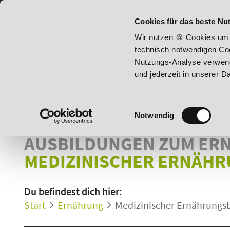
07191 - 22987 - 0
BILDUNGSHOTLINE:
Cookies für das beste Nut
Vitality!
20% Rabatt bis 17. August 2026 - Summer Vitality
Wir nutzen 🍪 Cookies um 
technisch notwendigen Coo
Nutzungs-Analyse verwende
und jederzeit in unserer 
Einwilligungsauswahl
Notwendig
AUSBILDUNGEN ZUM ER
MEDIZINISCHER ERNÄH
Du befindest dich hier:
Start
Ernährung
Medizinischer Ernährungs