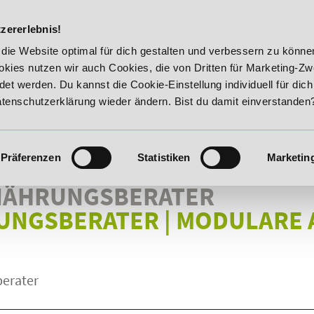
DIE ACADEM
zererlebnis!
!
20% Rabatt bis 17. August 2026 - Summer Vitality!
die Website optimal für dich gestalten und verbessern zu könn
kies nutzen wir auch Cookies, die von Dritten für Marketing-Z
t werden. Du kannst die Cookie-Einstellung individuell für dic
Datenschutzerklärung wieder ändern. Bist du damit einverstanden
Präferenzen
Statistiken
Marketin
NÄHRUNGSBERATER
RUNGSBERATER
|
MODULARE 
berater