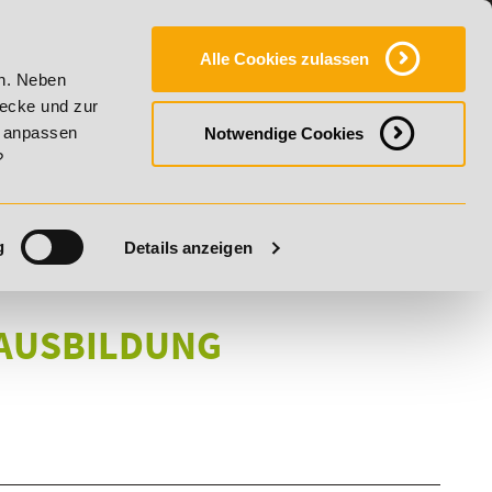
Y
SERVICE
KONTAKT
FAQ
ONLINE-CAMPUS
Alle Cookies zulassen
20% Rabatt bis 17. August 2026 - Summer Vitality!
20% Rab
en. Neben
wecke und zur
h anpassen
Notwendige Cookies
?
g
Details anzeigen
AUSBILDUNG