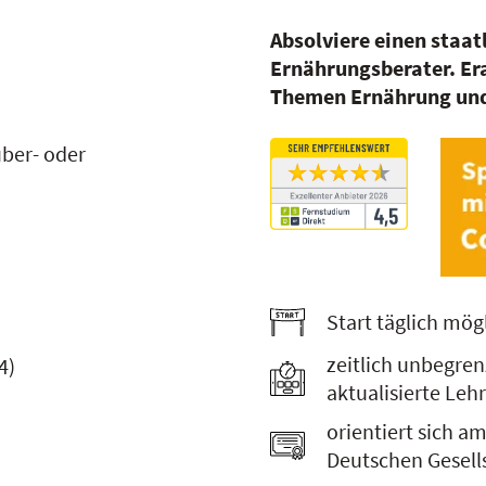
Absolviere einen staa
Ernährungsberater. Era
Themen Ernährung und 
über- oder
Start täglich mög
zeitlich unbegre
4
)
aktualisierte Leh
orientiert sich 
Deutschen Gesell