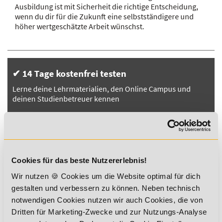
Ausbildung ist mit Sicherheit die richtige Entscheidung,
wenn du dir für die Zukunft eine selbstständigere und
höher wertgeschätzte Arbeit wünschst.
✔ 14 Tage kostenfrei testen
Lerne deine Lehrmaterialien, den Online Campus und
deinen Studienbetreuer kennen
✔ Individuelles Lerntempo
Keine Mehrkosten bei Über- oder Unterschreiten der
Studiendauer
Cookies für das beste Nutzererlebnis!
Wir nutzen 🍪 Cookies um die Website optimal für dich
✔ Moderne Lehrmaterialien
gestalten und verbessern zu können. Neben technisch
Unsere professionell gestalteten Lehrmaterialien stehen
notwendigen Cookies nutzen wir auch Cookies, die von
dir auch digital zur Verfügung
Dritten für Marketing-Zwecke und zur Nutzungs-Analyse