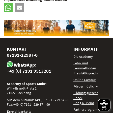
KONTAKT
INFORMATIONEN
07191-22987-0
Die Academy
Lehr- und
WhatsApp:
Lernmethoden
+49 (0) 7191 9513201
PreisFAIRsprechen
Online Campus
Academy of Sports GmbH
Fördermöglichkeiten
Willy-Brandt-Platz 2
71522
Backnang
Bildungsgutschein
Check
Aus dem Ausland:
+49 (0) 7191 - 229 87 – 0
Bring a Friend
Fax:
+49 (0) 7191 - 229 87 – 99
Partnerprogramm
Erreichbarkeit: