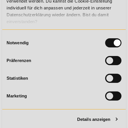
verwendet werden. Du kannst die Cookie-Einstellung
individuell für dich anpassen und jederzeit in unserer
✔ Individuelle Betreuung
Datenschutzerklärung wieder ändern. Bist du damit
Menschlich, technisch, kompetent – selbstverständlich
einverstanden?
stehen wir dir mit Rat und Tat zur Seite
Einwilligungsauswahl
Notwendig
Präferenzen
Statistiken
Marketing
KÖNNEN WIR DICH
UNTERSTÜTZEN?
Details anzeigen
Deine persönliche Bildungsberatung ist gerne für Dich