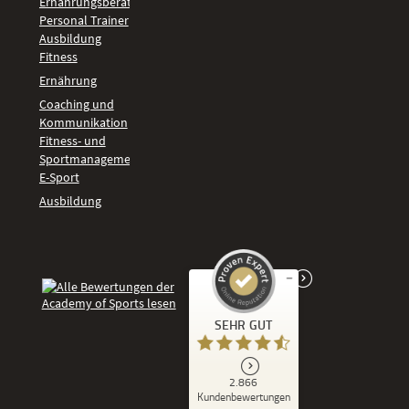
Ernährungsberater
Personal Trainer
Ausbildung
Fitness
Ernährung
Coaching und
Kommunikation
Fitness- und
Sportmanagement
E-Sport
Ausbildung
Kundenbewertungen und Erfahrungen zu
SEHR GUT
Academy of Sports
SEHR GUT
2.866
%
86
Kundenbewertungen
Empfehlungen auf