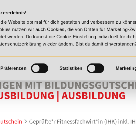
DIE ACADEM
zererlebnis!
August 2026 - Summer Vitality!
20% Rabatt bis 17. August 2
die Website optimal für dich gestalten und verbessern zu könn
kies nutzen wir auch Cookies, die von Dritten für Marketing-Z
t werden. Du kannst die Cookie-Einstellung individuell für dic
Datenschutzerklärung wieder ändern. Bist du damit einverstanden
Präferenzen
Statistiken
Marketin
NGEN MIT BILDUNGSGUTSCH
AUSBILDUNG
|
AUSBILDUNG
gutschein
Geprüfte*r Fitnessfachwirt*in (IHK) inkl.