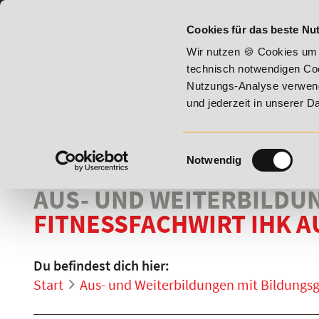
07191 - 22987 - 0
BILDUNGSHOTLINE:
Cookies für das beste Nut
bis 17. August 2026 - Summer Vitality!
20% Rabatt bis 17. 
Wir nutzen 🍪 Cookies um 
technisch notwendigen Coo
Nutzungs-Analyse verwende
und jederzeit in unserer 
Einwilligungsauswahl
Notwendig
AUS- UND WEITERBILDU
FITNESSFACHWIRT IHK 
Du befindest dich hier:
Start
Aus- und Weiterbildungen mit Bildungs