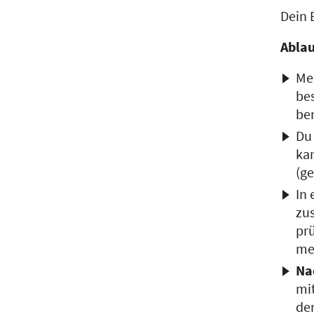
Dein E
Ablau
Me
bes
be
Du
kan
(ge
In
zus
prü
me
Na
mit
de