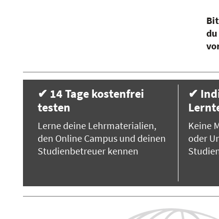
Bi
du
vo
✔ 14 Tage kostenfrei
✔ Ind
testen
Lern
Lerne deine Lehrmaterialien,
Keine M
den Online Campus und deinen
oder Un
Studienbetreuer kennen
Studie