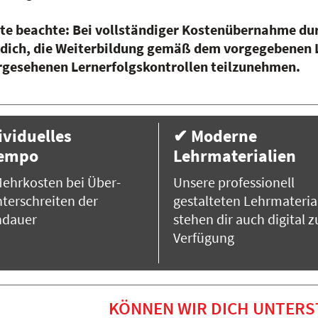
tte beachte: Bei vollständiger Kostenübernahme dur
 dich, die Weiterbildung gemäß dem vorgegebenen L
rgesehenen Lernerfolgskontrollen teilzunehmen.
ividuelles
✔ Moderne
tempo
Lehrmaterialien
ehrkosten bei Über-
Unsere professionell
terschreiten der
gestalteten Lehrmateria
ndauer
stehen dir auch digital z
Verfügung
KÖNNEN WIR DICH UNTERS