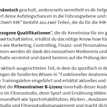
männisch
geschult, andererseits vermittelt es dir tie
rt deine Aufstiegschancen in die Führungsebene und sp
hwirt IHK" besteht aus zwei Teilen, die du für die IH
ezogene Qualifikationen
", die dir Kenntnisse für e
kswirtschaftslehre, erhältst du das nötige Know-how 
en wie Marketing, Controlling, Finanz- und Personalm
emen werden dir dank des innovativen Medienmix und
Inhalte verstehst und damit bestens auf die Prüfung der
tisch ausgerichteten Teil, in dem du spezifisch in de
ingen dir fundiertes Wissen in "Funktioneller Anatomi
Trainingslehre eingeführt und erhältst aktuelles und t
bst die
Fitnesstrainer B-Lizenz
innerhalb dieser Ausb
en im Fitnessstudio, denn Sport und Ernährung bilden
esundheit wie Sportrehabilitation, Rücken-, Ausdauer-
ssstudio und Fitnessstudiomanagement und macht dic