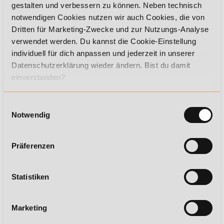
gestalten und verbessern zu können. Neben technisch
notwendigen Cookies nutzen wir auch Cookies, die von
Gesundheitscoach*in Professional (inkl.
Fitnesstrainer- und
Dritten für Marketing-Zwecke und zur Nutzungs-Analyse
Ernährungsberater*in A-Lizenz)
verwendet werden. Du kannst die Cookie-Einstellung
individuell für dich anpassen und jederzeit in unserer
Starte als Gesundheitscoach*in Professional in deine
Karriere im Gesundheits- und Fitnesssektor.
Datenschutzerklärung wieder ändern. Bist du damit
einverstanden?
Einwilligungsauswahl
Gesundheitstrainer*in Professional
Notwendig
(inkl. Fitnesstrainer*in A-Lizenz &
Ernährungsberater*in A-Lizenz)
Werde Gesundheitstrainer*in Professional und
Präferenzen
verbessere deine beruflichen Chancen im wachsenden
Gesundheitsmarkt.
Statistiken
Medizinische*r Fitnesstrainer*in (inkl.
Marketing
Fitnesstrainer*in A-Lizenz)