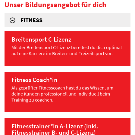
Unser Bildungsangebot für dich
FITNESS
Breitensport C-Lizenz
Mit der Breitensport C-Lizenz bereitest du dich optimal
auf eine Karriere im Breiten- und Freizeitsport vor.
Fitness Coach*in
Als geprüfter Fitnesscoach hast du das Wissen, um
deine Kunden professionell und individuell beim
Training zu coachen.
Fitnesstrainer*in A-Lizenz (inkl.
Fitnesstrainer B- und C-Lizenz)