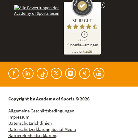
Kundenbewertungen und Erfahrungen zu
SEHR GUT
Academy of Sports
SEHR GUT
2.867
%
86
Kundenbewertungen
Empfehlungen auf
Authentizität
ProvenExpert.com
5,00
/
4,53
Kundenbewertungen der Academy of Spor
182
2.685
Bewertungen auf
8
Bewertungen von
ProvenExpert.com
anderen Quellen
Blick aufs ProvenExpert-Profil werfen
Copyright by Academy of Sports © 2026
08.08.2026
Allgemeine Geschäftsbedingungen
Impressum
Datenschutzrichtlinien
Datenschutzerklärung Social Media
Barrierefreiheitserklärung