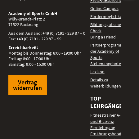
PreisFAIRsprechen
Online Campus
Academy of Sports GmbH
Fördermöglichkeiten
Willy-Brandt-Platz 2
71522
Backnang
Bildungsgutschein
Check
Aus dem Ausland:
+49 (0) 7191 - 229 87 – 0
Bring a Friend
Fax:
+49 (0) 7191 - 229 87 – 99
Partnerprogramm
Erreichbarkeit:
der Academy of
Montag bis Donnerstag: 8:00 - 19:00 Uhr
Sports
Freitag: 8:00 - 17:00 Uhr
Stellenangebote
Samstag: 9:00 - 15:00 Uhr
Lexikon
Details zu
Vertrag
Weiterbildungen
widerrufen
TOP-
LEHRGÄNGE
Fitnesstrainer A-
und B-Lizenz
Fernlehrgang
Ernährungsberater