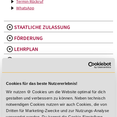
Termin Rückruf
WhatsApp
STAATLICHE ZULASSUNG
FÖRDERUNG
LEHRPLAN
INHALTE UND ABLAUF IM DETAIL
DIE VORTEILE DER ÜBUNGSLEITER
AUSBILDUNG IM ÜBERBLICK
Cookies für das beste Nutzererlebnis!
DEIN ZERTIFIKAT
Wir nutzen 🍪 Cookies um die Website optimal für dich
gestalten und verbessern zu können. Neben technisch
notwendigen Cookies nutzen wir auch Cookies, die von
Dritten für Marketing-Zwecke und zur Nutzungs-Analyse
Du erwirbst eine hochwertige Qualifikation, die dir viele
verwendet werden. Du kannst die Cookie-Einstellung