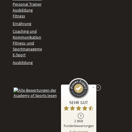
Personal Trainer
Ausbildung
Fitness
Ernährung
Coaching und
Kommunikation
Fitness- und
Sportmanagement
E-Sport
Ausbildung
Kundenbewertungen und Erfahrungen zu
SEHR GUT
Academy of Sports
SEHR GUT
2.868
%
86
Kundenbewertungen
Empfehlungen auf
Authentizität