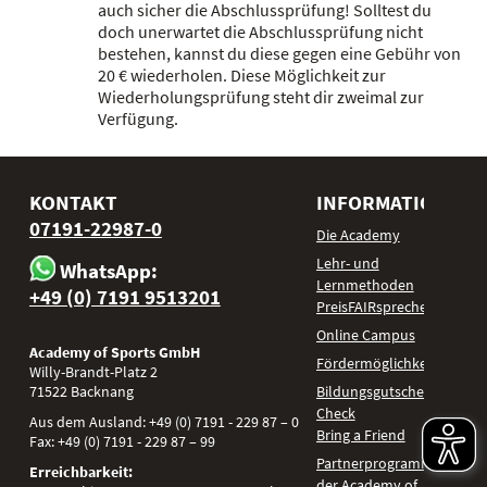
auch sicher die Abschlussprüfung! Solltest du
doch unerwartet die Abschlussprüfung nicht
bestehen, kannst du diese gegen eine Gebühr von
20 € wiederholen. Diese Möglichkeit zur
Wiederholungsprüfung steht dir zweimal zur
Verfügung.
KONTAKT
INFORMATIONEN
07191-22987-0
Die Academy
Lehr- und
WhatsApp:
Lernmethoden
+49 (0) 7191 9513201
PreisFAIRsprechen
Online Campus
Academy of Sports GmbH
Fördermöglichkeiten
Willy-Brandt-Platz 2
71522
Backnang
Bildungsgutschein
Check
Aus dem Ausland:
+49 (0) 7191 - 229 87 – 0
Bring a Friend
Fax:
+49 (0) 7191 - 229 87 – 99
Partnerprogramm
Erreichbarkeit:
der Academy of