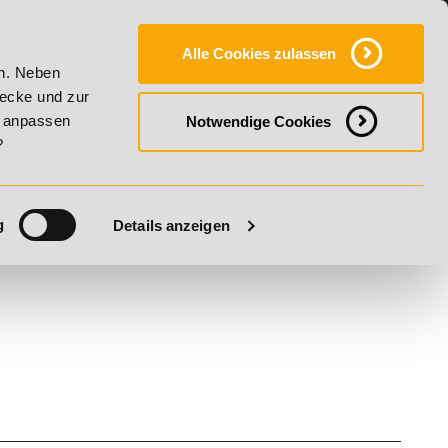
Y
SERVICE
KONTAKT
FAQ
ONLINE-CAMPUS
Alle Cookies zulassen
% Rabatt bis 17. August 2026 - Summer Vitality!
20% Rabatt
en. Neben
wecke und zur
h anpassen
Notwendige Cookies
?
g
Details anzeigen