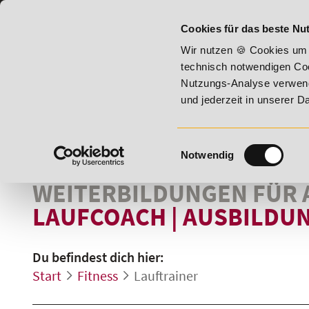
07191 - 22987 - 0
BILDUNGSHOTLINE:
Cookies für das beste Nut
lity!
20% Rabatt bis 17. August 2026 - Summer Vitality!
Wir nutzen 🍪 Cookies um 
technisch notwendigen Coo
Nutzungs-Analyse verwende
und jederzeit in unserer 
Einwilligungsauswahl
Notwendig
WEITERBILDUNGEN FÜR
LAUFCOACH
|
AUSBILDU
Du befindest dich hier:
Start
Fitness
Lauftrainer