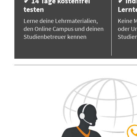
✔ 14 Tage kostenfrei
✔ Ind
testen
Lern
Lerne deine Lehrmaterialien,
Keine M
den Online Campus und deinen
oder Un
Studienbetreuer kennen
Studie