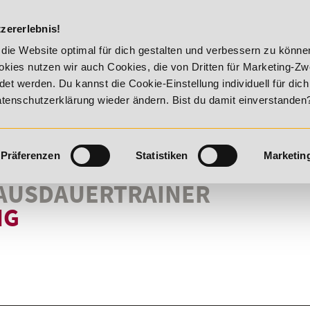
DIE ACADEM
zererlebnis!
20% Rabatt bis 17. August 2026 - Summer Vitality!
20
die Website optimal für dich gestalten und verbessern zu könn
kies nutzen wir auch Cookies, die von Dritten für Marketing-Z
t werden. Du kannst die Cookie-Einstellung individuell für dic
Datenschutzerklärung wieder ändern. Bist du damit einverstanden
Präferenzen
Statistiken
Marketin
 AUSDAUERTRAINER
NG