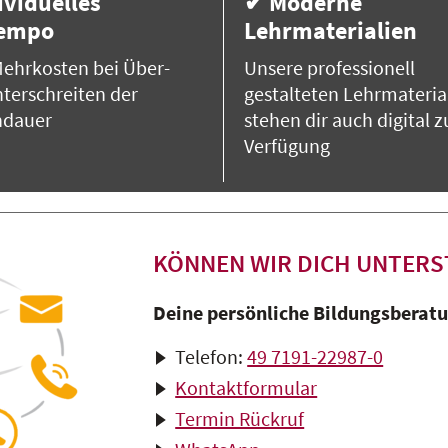
ividuelles
✔ Moderne
tempo
Lehrmaterialien
ehrkosten bei Über-
Unsere professionell
terschreiten der
gestalteten Lehrmateria
ndauer
stehen dir auch digital z
Verfügung
KÖNNEN WIR DICH UNTERS
Deine persönliche Bildungsberatun
Telefon:
49 7191-22987-0
Kontaktformular
Termin Rückruf