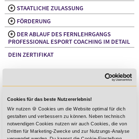
STAATLICHE ZULASSUNG
FÖRDERUNG
DER ABLAUF DES FERNLEHRGANGS
PROFESSIONAL ESPORT COACHING IM DETAIL
DEIN ZERTIFIKAT
Du erwirbst eine hochwertige Qualifikation, die dir viele
Türen öffnen kann:
Cookies für das beste Nutzererlebnis!
branchenanerkannter Abschluss
Wir nutzen 🍪 Cookies um die Website optimal für dich
Zertifikat mit unbegrenzter Gültigkeit
gestalten und verbessern zu können. Neben technisch
anerkannt bei vielen Arbeitgebern, Vereinen und
notwendigen Cookies nutzen wir auch Cookies, die von
Verbänden
Dritten für Marketing-Zwecke und zur Nutzungs-Analyse
verwendet werden. Du kannst die Cookie-Einstellung