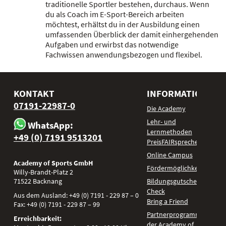
traditionelle Sportler bestehen, durchaus. Wenn
du als Coach im E-Sport-Bereich arbeiten
möchtest, erhältst du in der Ausbildung einen
umfassenden Überblick der damit einhergehenden
Aufgaben und erwirbst das notwendige
Fachwissen anwendungsbezogen und flexibel.
KONTAKT
INFORMATIONEN
07191-22987-0
Die Academy
Lehr- und
WhatsApp:
Lernmethoden
+49 (0) 7191 9513201
PreisFAIRsprechen
Online Campus
Academy of Sports GmbH
Fördermöglichkeiten
Willy-Brandt-Platz 2
71522
Backnang
Bildungsgutschein
Check
Aus dem Ausland:
+49 (0) 7191 - 229 87 – 0
Bring a Friend
Fax:
+49 (0) 7191 - 229 87 – 99
Partnerprogramm
Erreichbarkeit:
der Academy of