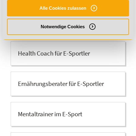
Die Inhalte der Online-Ausbildung eSport Coach
Alle Cookies zulassen
Professional werden dir durch 4
Module
mit
insgesamt
43 Web Based Trainings
vermittelt. Die
enthaltene Abschlussprüfung kannst du flexibel über
Notwendige Cookies
den Online-Campus ablegen. Die folgenden Abschlüsse
sind in dieser Ausbildung enthalten:
Health Coach für E-Sportler
Ernährungsberater für E-Sportler
Mentaltrainer im E-Sport