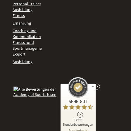
Personal Trainer
Ausbildung
Fitness
Ernährung
Coaching und
Kommunikation
Fitness- und
Sportmanagement
E-Sport
Ausbildung
Kundenbewertungen und Erfahrungen zu
SEHR GUT
Academy of Sports
SEHR GUT
2.866
%
86
Kundenbewertungen
Empfehlungen auf
Authentizität