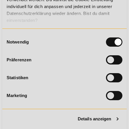
individuell für dich anpassen und jederzeit in unserer
Datenschutzerklärung wieder ändern. Bist du damit
einverstanden?
DIE VORTEILE DEINES FERNLEHRGANGS
ZUM PERSONAL TRAINER IM E-SPORT
Einwilligungsauswahl
Notwendig
SPEZIALISIERUNGEN UND ALTERNATIVEN
DAS KÖNNTE DICH AUCH INTERESSIEREN!
Präferenzen
PRÄSENZPHASENTERMINE
Statistiken
VORAUSSETZUNGEN
Marketing
BILDUNGSVARIANTEN
E-Sport Coach Professional
Details anzeigen