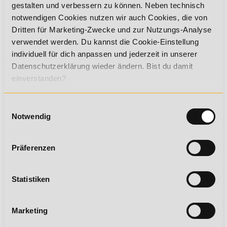
gestalten und verbessern zu können. Neben technisch
notwendigen Cookies nutzen wir auch Cookies, die von
Gesundheitscoach*in Professional (inkl.
Fitnesstrainer- und
Dritten für Marketing-Zwecke und zur Nutzungs-Analyse
Ernährungsberater*in A-Lizenz)
verwendet werden. Du kannst die Cookie-Einstellung
individuell für dich anpassen und jederzeit in unserer
Starte als Gesundheitscoach*in Professional in deine
Karriere im Gesundheits- und Fitnesssektor.
Datenschutzerklärung wieder ändern. Bist du damit
einverstanden?
Einwilligungsauswahl
Gesundheitstrainer*in Professional
Notwendig
(inkl. Fitnesstrainer*in A-Lizenz &
Ernährungsberater*in A-Lizenz)
Werde Gesundheitstrainer*in Professional und
Präferenzen
verbessere deine beruflichen Chancen im wachsenden
Gesundheitsmarkt.
Statistiken
Medizinische*r Fitnesstrainer*in (inkl.
Marketing
Fitnesstrainer*in A-Lizenz)