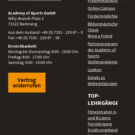
PreisFAIRsprechen
Online Campus
Academy of Sports GmbH
Fördermöglichkeiten
Willy-Brandt-Platz 2
71522
Backnang
Bildungsgutschein
Check
Aus dem Ausland:
+49 (0) 7191 - 229 87 – 0
Bring a Friend
Fax:
+49 (0) 7191 - 229 87 – 99
Partnerprogramm
Erreichbarkeit:
der Academy of
Montag bis Donnerstag: 8:00 - 19:00 Uhr
Sports
Freitag: 8:00 - 17:00 Uhr
Stellenangebote
Samstag: 9:00 - 15:00 Uhr
Lexikon
Details zu
Vertrag
Weiterbildungen
widerrufen
TOP-
LEHRGÄNGE
Fitnesstrainer A-
und B-Lizenz
Fernlehrgang
Ernährungsberater