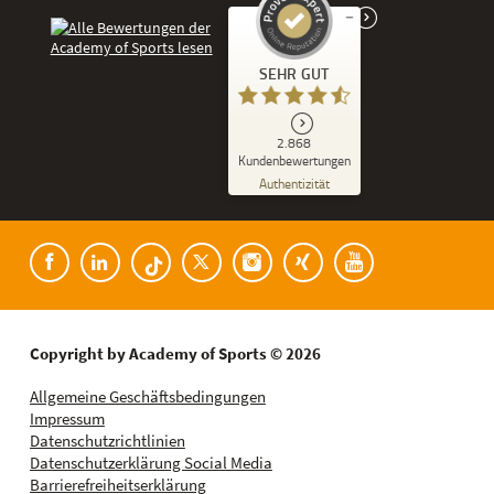
Kundenbewertungen und Erfahrungen zu
SEHR GUT
Academy of Sports
SEHR GUT
2.868
%
86
Kundenbewertungen
Empfehlungen auf
Authentizität
ProvenExpert.com
5,00
/
4,53
Kundenbewertungen der Academy of Spor
182
2.686
Bewertungen auf
8
Bewertungen von
ProvenExpert.com
anderen Quellen
Blick aufs ProvenExpert-Profil werfen
Copyright by Academy of Sports © 2026
06.08.2026
Allgemeine Geschäftsbedingungen
Impressum
Datenschutzrichtlinien
Datenschutzerklärung Social Media
Barrierefreiheitserklärung