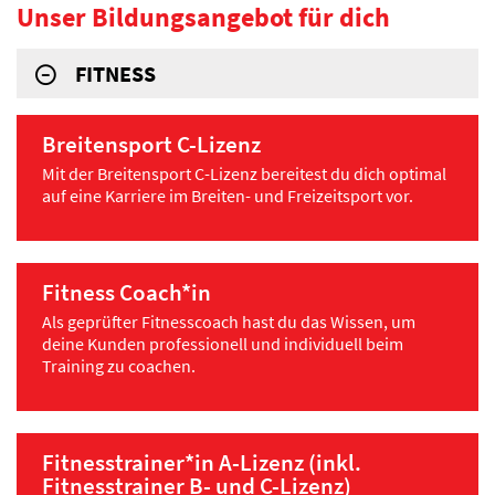
Unser Bildungsangebot für dich
FITNESS
Breitensport C-Lizenz
Mit der Breitensport C-Lizenz bereitest du dich optimal
auf eine Karriere im Breiten- und Freizeitsport vor.
Fitness Coach*in
Als geprüfter Fitnesscoach hast du das Wissen, um
deine Kunden professionell und individuell beim
Training zu coachen.
Fitnesstrainer*in A-Lizenz (inkl.
Fitnesstrainer B- und C-Lizenz)