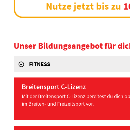
Unser Bildungsangebot für dic
FITNESS
Breitensport C-Lizenz
Mit der Breitensport C-Lizenz bereitest du dich op
im Breiten- und Freizeitsport vor.