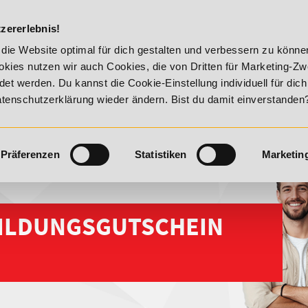
DIE ACADEM
zererlebnis!
lity!
20% Rabatt bis 17. August 2026 - Summer Vitality!
die Website optimal für dich gestalten und verbessern zu könn
kies nutzen wir auch Cookies, die von Dritten für Marketing-Z
t werden. Du kannst die Cookie-Einstellung individuell für dic
Datenschutzerklärung wieder ändern. Bist du damit einverstanden
Präferenzen
Statistiken
Marketin
ILDUNGSGUTSCHEIN