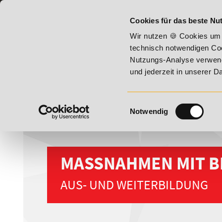
07191 - 22987 - 0
BILDUNGSHOTLINE:
Cookies für das beste Nut
er Vitality!
20% Rabatt bis 17. August 2026 - Summer Vita
Wir nutzen 🍪 Cookies um 
technisch notwendigen Coo
Nutzungs-Analyse verwende
und jederzeit in unserer 
Einwilligungsauswahl
Notwendig
MASSNAHMEN MIT B
AUS- UND WEITERBILDUNG