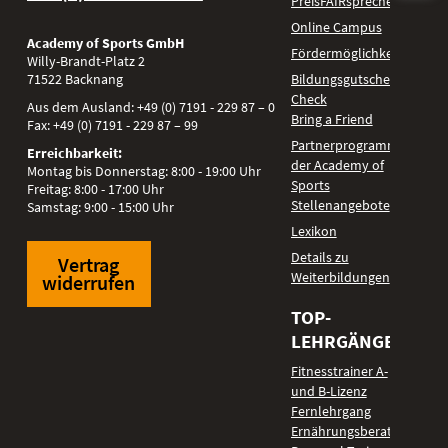
PreisFAIRsprechen
Online Campus
Academy of Sports GmbH
Fördermöglichkeiten
Willy-Brandt-Platz 2
71522
Backnang
Bildungsgutschein
Check
Aus dem Ausland:
+49 (0) 7191 - 229 87 – 0
Bring a Friend
Fax:
+49 (0) 7191 - 229 87 – 99
Partnerprogramm
Erreichbarkeit:
der Academy of
Montag bis Donnerstag: 8:00 - 19:00 Uhr
Sports
Freitag: 8:00 - 17:00 Uhr
Stellenangebote
Samstag: 9:00 - 15:00 Uhr
Lexikon
Details zu
Vertrag
Weiterbildungen
widerrufen
TOP-
LEHRGÄNGE
Fitnesstrainer A-
und B-Lizenz
Fernlehrgang
Ernährungsberater