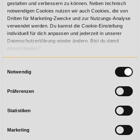
gestalten und verbessern zu können. Neben technisch
notwendigen Cookies nutzen wir auch Cookies, die von
Gesundheitscoach*in Professional (inkl.
Fitnesstrainer- und
Dritten für Marketing-Zwecke und zur Nutzungs-Analyse
Ernährungsberater*in A-Lizenz)
verwendet werden. Du kannst die Cookie-Einstellung
individuell für dich anpassen und jederzeit in unserer
Starte als Gesundheitscoach*in Professional in deine
Karriere im Gesundheits- und Fitnesssektor.
Datenschutzerklärung wieder ändern. Bist du damit
einverstanden?
Einwilligungsauswahl
Gesundheitstrainer*in Professional
Notwendig
(inkl. Fitnesstrainer*in A-Lizenz &
Ernährungsberater*in A-Lizenz)
Werde Gesundheitstrainer*in Professional und
Präferenzen
verbessere deine beruflichen Chancen im wachsenden
Gesundheitsmarkt.
Statistiken
Medizinische*r Fitnesstrainer*in (inkl.
Marketing
Fitnesstrainer*in A-Lizenz)