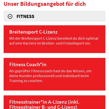
Unser Bildungsangebot für dich
FITNESS
Breitensport C-Lizenz
Mit der Breitensport C-Lizenz bereitest du dich optimal
auf eine Karriere im Breiten- und Freizeitsport vor.
Fitness Coach*in
Als geprüfter Fitnesscoach hast du das Wissen, um
deine Kunden professionell und individuell beim
Training zu coachen.
Fitnesstrainer*in A-Lizenz (inkl.
Fitnesstrainer B- und C-Lizenz)