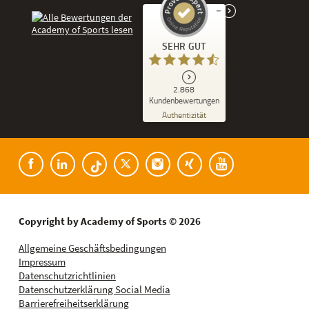
Kundenbewertungen und Erfahrungen zu
SEHR GUT
Academy of Sports
SEHR GUT
2.868
%
86
Kundenbewertungen
Empfehlungen auf
Authentizität
ProvenExpert.com
5,00
/
4,53
Kundenbewertungen der Academy of Spor
182
2.686
Bewertungen auf
8
Bewertungen von
ProvenExpert.com
anderen Quellen
Blick aufs ProvenExpert-Profil werfen
Copyright by Academy of Sports © 2026
06.08.2026
Allgemeine Geschäftsbedingungen
Impressum
Datenschutzrichtlinien
Datenschutzerklärung Social Media
Barrierefreiheitserklärung