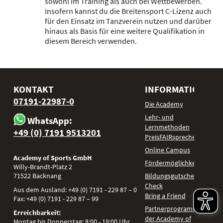
sowohl im Training als auch bei Wettbewerben.
Insofern kannst du die Breitensport C-Lizenz auch
für den Einsatz im Tanzverein nutzen und darüber
hinaus als Basis für eine weitere Qualifikation in
diesem Bereich verwenden.
KONTAKT
INFORMATIONEN
07191-22987-0
Die Academy
Lehr- und
WhatsApp:
Lernmethoden
+49 (0) 7191 9513201
PreisFAIRsprechen
Online Campus
Academy of Sports GmbH
Fördermöglichkeiten
Willy-Brandt-Platz 2
71522
Backnang
Bildungsgutschein
Check
Aus dem Ausland:
+49 (0) 7191 - 229 87 – 0
Bring a Friend
Fax:
+49 (0) 7191 - 229 87 – 99
Partnerprogramm
Erreichbarkeit:
der Academy of
Montag bis Donnerstag: 8:00 - 19:00 Uhr