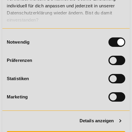
individuell für dich anpassen und jederzeit in unserer
branchenanerkannter Abschluss
Datenschutzerklärung wieder ändern. Bist du damit
Zertifikat mit unbegrenzter Gültigkeit
einverstanden?
anerkannt bei vielen Arbeitgebern, Vereinen und
Verbänden
Einwilligungsauswahl
Notwendig
Präferenzen
DAS KÖNNTE DICH AUCH INTERESSIEREN!
Statistiken
PRÄSENZPHASENTERMINE
VORAUSSETZUNGEN
Marketing
Ausführliche
Details anzeigen
Studieninformationen