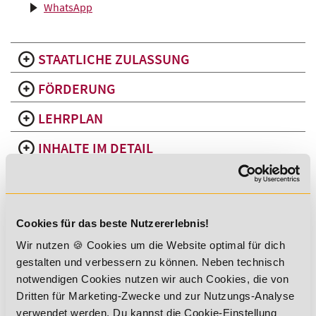
WhatsApp
STAATLICHE ZULASSUNG
FÖRDERUNG
LEHRPLAN
INHALTE IM DETAIL
DIE VORTEILE DES C-LIZENZ
BREITENSPORT LEHRGANGS IM ÜBERBLICK
DEIN ZERTIFIKAT
Cookies für das beste Nutzererlebnis!
Wir nutzen 🍪 Cookies um die Website optimal für dich
gestalten und verbessern zu können. Neben technisch
notwendigen Cookies nutzen wir auch Cookies, die von
Dritten für Marketing-Zwecke und zur Nutzungs-Analyse
Du erwirbst eine hochwertige Qualifikation, die dir viele
verwendet werden. Du kannst die Cookie-Einstellung
Türen öffnen kann: