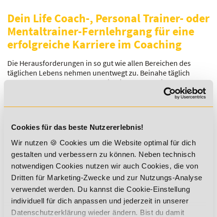
Dein Life Coach-, Personal Trainer- oder
Mentaltrainer-Fernlehrgang für eine
erfolgreiche Karriere im Coaching
Die Herausforderungen in so gut wie allen Bereichen des
täglichen Lebens nehmen unentwegt zu. Beinahe täglich
stehen Menschen vor neuen, wichtigen Entscheidungen und
Herausforderungen im privaten oder beruflichen Umfeld.
Nicht wenige Menschen kommen dabei an ihre persönlichen
Grenzen und sehnen sich nach einer kompetenten
Unterstützung bei der Lösung persönlicher Konflikte, bei der
Cookies für das beste Nutzererlebnis!
beruflichen Sinnfindung oder der Bewältigung körperlicher
und gesundheitlicher Probleme durch Sport und hilfreiche
Wir nutzen 🍪 Cookies um die Website optimal für dich
Lebensweisen.
gestalten und verbessern zu können. Neben technisch
notwendigen Cookies nutzen wir auch Cookies, die von
Persönliche Coaches/Berater übernehmen diese Aufgaben
und helfen mit Expertenwissen ganz individuell Menschen in
Dritten für Marketing-Zwecke und zur Nutzungs-Analyse
unterschiedlichen Lebenssituationen.
verwendet werden. Du kannst die Cookie-Einstellung
individuell für dich anpassen und jederzeit in unserer
Absolviere jetzt deinen Fernlehrgang an der Academy of
Datenschutzerklärung wieder ändern. Bist du damit
Sports und lerne, wie du Menschen in deiner Umgebung