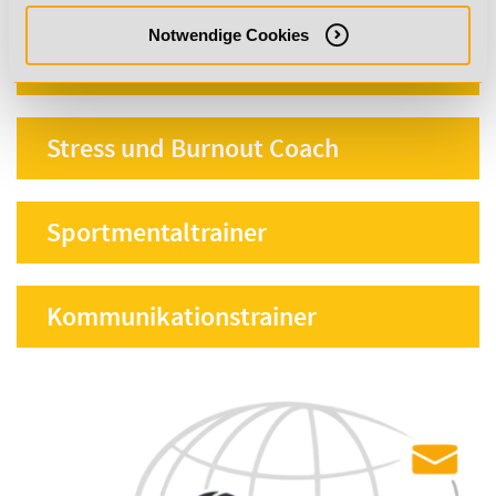
Notwendige Cookies
Life Coach
Stress und Burnout Coach
Sportmentaltrainer
Kommunikationstrainer