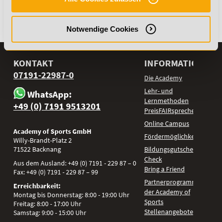
zurückzuführen.
Zur Übersicht
Notwendige Cookies
KONTAKT
INFORMATIONEN
07191-22987-0
Die Academy
Lehr- und
WhatsApp:
Lernmethoden
+49 (0) 7191 9513201
PreisFAIRsprechen
Online Campus
Academy of Sports GmbH
Fördermöglichkeiten
Willy-Brandt-Platz 2
71522
Backnang
Bildungsgutschein
Check
Aus dem Ausland:
+49 (0) 7191 - 229 87 – 0
Bring a Friend
Fax:
+49 (0) 7191 - 229 87 – 99
Partnerprogramm
Erreichbarkeit:
der Academy of
Montag bis Donnerstag: 8:00 - 19:00 Uhr
Sports
Freitag: 8:00 - 17:00 Uhr
Stellenangebote
Samstag: 9:00 - 15:00 Uhr