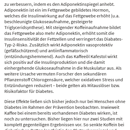
zu verbessern, indem es den Adiponektinspiegel anhebt.
Adiponektin ist ein im Fettgewebe gebildetes Hormon,
welches die Insulinwirkung auf das Fettgewebe erhöht (u.a.
beschleunigte Glukoseaufnahme, gesteigerte
Triglyceridsynthese). Mit steigender Koffeinaufnahme bildet
das Fettgewebe also mehr Adiponektin, erhöht somit die
Insulinsensitivität der Fettzellen und verringert das Diabates-
Typ-2-Risko. Zusätzlich wirkt Adiponektin vasoprotektiv
(gefäßschützend) und antiinflammatorisch
(entzündungshemmend). Auch das Kaffeeöl Kafestol wirkt
sich positiv auf die Insulinproduktion und die damit
einhergehende Glukoseaufnahme in die Muskulatur aus. Als
weitere Ursache vermuten Forscher den sekundären
Pflanzenstoff Chlorogensäure, welcher oxidativen Stress und
Entzündungen reduziert – beide gelten als Mitauslöser bzw.
Risikofaktor für Diabetes.
Diese Effekte ließen sich bisher jedoch nur bei Menschen ohne
Diabetes im Rahmen der Prävention beobachten. Inwieweit
Kaffee bei einem bereits vorhandenen Diabetes wirken, ist
noch zu untersuchen. Bisher liegen hier nur zwei Studien mit
komplett gegenteiligen Ergebnissen vor. So senkte Koffein bei