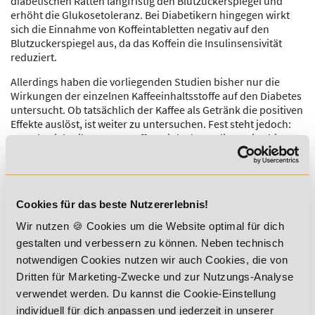
diabetischen Ratten langfristig den Blutzuckerspiegel und
erhöht die Glukosetoleranz. Bei Diabetikern hingegen wirkt
sich die Einnahme von Koffeintabletten negativ auf den
Blutzuckerspiegel aus, da das Koffein die Insulinsensivität
reduziert.
Allerdings haben die vorliegenden Studien bisher nur die
Wirkungen der einzelnen Kaffeeinhaltsstoffe auf den Diabetes
untersucht. Ob tatsächlich der Kaffee als Getränk die positiven
Effekte auslöst, ist weiter zu untersuchen. Fest steht jedoch:
Wer als Diabetiker gerne Kaffee trinkt, kann dies weiterhin tun
– solange er ihn moderat genießt (max. 4 Tassen/Tag) und
sparsam mit Zucker und Co. umgeht.
Kleine Kaffee-Warenkunde
Cookies für das beste Nutzererlebnis!
Bohnenkaffee
- Kommt in zwei verschiedenen Varianten
Wir nutzen 🍪 Cookies um die Website optimal für dich
vor: Arabica-Kaffee mit einem milden, aromatischen
Geschmack, einem niedrigen Koffeingehalt und von besserer
gestalten und verbessern zu können. Neben technisch
Qualität. Robusta-Kaffee mit einem bitteren,
notwendigen Cookies nutzen wir auch Cookies, die von
adstringierenden Geschmack (zieht die Mundschleimhaut
Dritten für Marketing-Zwecke und zur Nutzungs-Analyse
zusammen), einem höheren Koffeingehalt und geringerer
verwendet werden. Du kannst die Cookie-Einstellung
Qualität.
individuell für dich anpassen und jederzeit in unserer