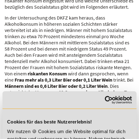
riskanter Konsum eingestuft wird und welche Unterschiede es
bezüglich des Sozialstatus gibt wird im Folgenden erläutert.
In der Untersuchung des DKFZ kam heraus, dass
Alkoholkonsum in höheren sozialen Schichten stärker
verbreitet ist als in niedrigen. Männer mit hohem Sozialstatus
trinken zu etwa 70 Prozent mindestens einmal pro Woche
Alkohol. Bei den Männern mit mittlerem Sozialstatus sind es
58 Prozent und bei denen mit niedrigem Status 49 Prozent.
Auch bei den Frauen wird mit ansteigendem Sozialstatus
tendenziell mehr Alkohol konsumiert. Dabei trinken etwa 21
Prozent der Frauen mit hohem Sozialstatus riskante Mengen.
Von einem
riskanten Konsum
wird dann gesprochen, wenn
eine
Frau mehr als 0,3 Liter Bier oder 0,1 Liter Wein
trinkt. Bei
Männern sind es 0,6 Liter Bier oder 0,2 Liter Wein
. Dies
entspricht der Menge von
12 Gramm reinem Alkohol pro Tag
bei Frauen
und
24 Gramm bei Männern
. Zusätzlich gilt jedoch,
dass an mindestens 2 Tagen pro Woche kein Alkohol
konsumiert werden sollte, damit man noch von einer
gesundheitlich verträglichen Menge sprechen kann.
Cookies für das beste Nutzererlebnis!
Ansonsten erhöht sich das Risiko für Herz-
Kreislauferkrankungen und verschiedene Krebsarten.
Wir nutzen 🍪 Cookies um die Website optimal für dich
Außerdem
schädigt Alkohol
das
Gehirn
, das
Nervensystem
gestalten und verbessern zu können. Neben technisch