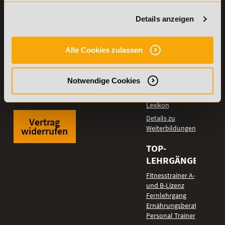
Online Campus
Academy of Sports GmbH
Fördermöglichkeiten
Details anzeigen
Willy-Brandt-Platz 2
71522
Backnang
Bildungsgutschein
Check
Aus dem Ausland:
+49 (0) 7191 - 229 87 – 0
Bring a Friend
Alle Cookies zulassen
Fax:
+49 (0) 7191 - 229 87 – 99
Partnerprogramm
Erreichbarkeit:
der Academy of
Montag bis Donnerstag: 8:00 - 19:00 Uhr
Notwendige Cookies
Sports
Freitag: 8:00 - 17:00 Uhr
Stellenangebote
Samstag: 9:00 - 15:00 Uhr
Lexikon
Details zu
Vertrag
Weiterbildungen
widerrufen
TOP-
LEHRGÄNGE
Fitnesstrainer A-
und B-Lizenz
Fernlehrgang
Ernährungsberater
Personal Trainer