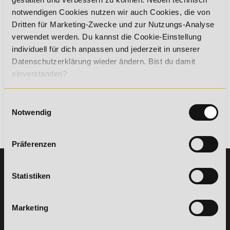
sowie die
Leber
und
schwächt zudem das Immunsystem
.
notwendigen Cookies nutzen wir auch Cookies, die von
Etwa 9,5 Millionen Menschen in Deutschland konsumieren
Alkohol in riskanten Mengen und jährlich sterben ungefähr
Dritten für Marketing-Zwecke und zur Nutzungs-Analyse
20.000 Menschen an den Folgen ihres Alkoholkonsums. Nur
verwendet werden. Du kannst die Cookie-Einstellung
knapp 3 Prozent der erwachsenen Bevölkerung in
individuell für dich anpassen und jederzeit in unserer
Deutschland konsumieren überhaupt keinen Alkohol.
Datenschutzerklärung wieder ändern. Bist du damit
Es ist daher äußerst ratsam auf seinen Alkoholkonsum zu
einverstanden?
achten und die aufgeführten Mengen besser nicht zu
überschreiten.
Einwilligungsauswahl
19. April 2018
Notwendig
Zurück
Präferenzen
KONTAKT
INFORMATIONEN
Statistiken
07191-22987-0
Die Academy
Lehr- und
WhatsApp:
Marketing
Lernmethoden
+49 (0) 7191 9513201
PreisFAIRsprechen