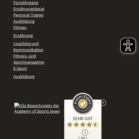
Fernlehrgang
Ernährungsberater
Personal Trainer
Ausbildung
Fitness
Ernährung
Coaching und
Kommunikation
Fitness- und
Sportmanagement
E-Sport
Ausbildung
Kundenbewertungen und Erfahrungen zu
SEHR GUT
Academy of Sports
SEHR GUT
2.867