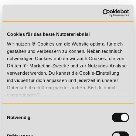
Analysiere deine Ist-Situation: was läuft gut, was nicht?
Definiere Tätigkeiten, die dich glücklich machen.
Definiere Ergebnisse, die du mit deinen Fähigkeiten
erreichen kannst und möchtest.
Cookies für das beste Nutzererlebnis!
Definiere Kriterien, anhand derer du erkennst, was dich
wirklich glücklich macht – egal wie „
klein
“ diese Kriterien
Wir nutzen 🍪 Cookies um die Website optimal für dich
sind.
gestalten und verbessern zu können. Neben technisch
Implementiere nach und nach mehr von diesen
notwendigen Cookies nutzen wir auch Cookies, die von
Tätigkeiten in deinen Alltag und strebe die gewünschten
Dritten für Marketing-Zwecke und zur Nutzungs-Analyse
Ergebnisse an.
verwendet werden. Du kannst die Cookie-Einstellung
Zusammenfassung
individuell für dich anpassen und jederzeit in unserer
Datenschutzerklärung wieder ändern. Bist du damit
Glücklich
sein ist also das Ergebnis von
Handlungen
und
einverstanden?
Zielvorstellungen
– seltenhängt Glück von äußeren Faktoren
(Sonnenschein, Lottogewinn, staufreie Autobahn…) ab!
Einwilligungsauswahl
Autor des Magazinbeitrages
Notwendig
Martin