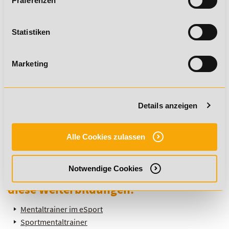
Präferenzen
Statistiken
Marketing
Details anzeigen
Sutoris
Alle Cookies zulassen
Mentaltrainer
Du möchtest mehr über dieses Thema
Notwendige Cookies
erfahren? Dann empfehlen wir dir
diese Weiterbildungen:
Mentaltrainer im eSport
Sportmentaltrainer