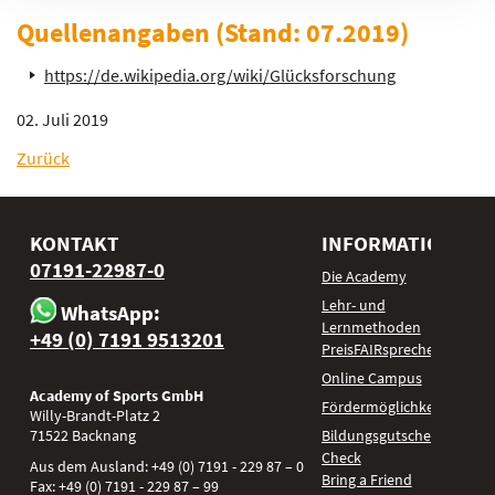
Quellenangaben (Stand: 07.2019)
https://de.wikipedia.org/wiki/Glücksforschung
02. Juli 2019
Zurück
KONTAKT
INFORMATIONEN
07191-22987-0
Die Academy
Lehr- und
WhatsApp:
Lernmethoden
+49 (0) 7191 9513201
PreisFAIRsprechen
Online Campus
Academy of Sports GmbH
Fördermöglichkeiten
Willy-Brandt-Platz 2
71522
Backnang
Bildungsgutschein
Check
Aus dem Ausland:
+49 (0) 7191 - 229 87 – 0
Bring a Friend
Fax:
+49 (0) 7191 - 229 87 – 99