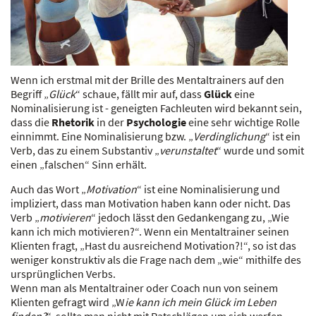
Wenn ich erstmal mit der Brille des Mentaltrainers auf den
Begriff „
Glück
“ schaue, fällt mir auf, dass
Glück
eine
Nominalisierung ist - geneigten Fachleuten wird bekannt sein,
dass die
Rhetorik
in der
Psychologie
eine sehr wichtige Rolle
einnimmt. Eine Nominalisierung bzw. „
Verdinglichung
“ ist ein
Verb, das zu einem Substantiv „
verunstaltet
“ wurde und somit
einen „falschen“ Sinn erhält.
Auch das Wort „
Motivation
“ ist eine Nominalisierung und
impliziert, dass man Motivation haben kann oder nicht. Das
Verb „
motivieren
“ jedoch lässt den Gedankengang zu, „Wie
kann ich mich motivieren?“. Wenn ein Mentaltrainer seinen
Klienten fragt, „Hast du ausreichend Motivation?!“, so ist das
weniger konstruktiv als die Frage nach dem „wie“ mithilfe des
ursprünglichen Verbs.
Wenn man als Mentaltrainer oder Coach nun von seinem
Klienten gefragt wird „W
ie kann ich mein Glück im Leben
finden?
“, sollte man nicht mit Ratschlägen um sich werfen,