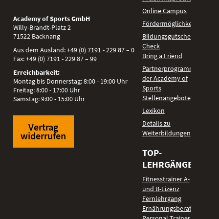
Online Campus
Academy of Sports GmbH
Fördermöglichkeiten
Willy-Brandt-Platz 2
71522
Backnang
Bildungsgutschein
Check
Aus dem Ausland:
+49 (0) 7191 - 229 87 – 0
Bring a Friend
Fax:
+49 (0) 7191 - 229 87 – 99
Partnerprogramm
Erreichbarkeit:
der Academy of
Montag bis Donnerstag: 8:00 - 19:00 Uhr
Sports
Freitag: 8:00 - 17:00 Uhr
Stellenangebote
Samstag: 9:00 - 15:00 Uhr
Lexikon
Details zu
Vertrag
Weiterbildungen
widerrufen
TOP-
LEHRGÄNGE
Fitnesstrainer A-
und B-Lizenz
Fernlehrgang
Ernährungsberater
Personal Trainer