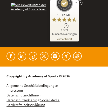
Kundenbewertungen und Erfahrungen zu
SEHR GUT
Academy of Sports
SEHR GUT
2.869
%
86
Kundenbewertungen
Empfehlungen auf
Authentizität
ProvenExpert.com
5,00
/
4,53
Kundenbewertungen der Academy of Spor
182
2.687
Bewertungen auf
8
Bewertungen von
ProvenExpert.com
anderen Quellen
Blick aufs ProvenExpert-Profil werfen
Copyright by Academy of Sports © 2026
04.08.2026
Allgemeine Geschäftsbedingungen
Impressum
Datenschutzrichtlinien
Datenschutzerklärung Social Media
Barrierefreiheitserklärung