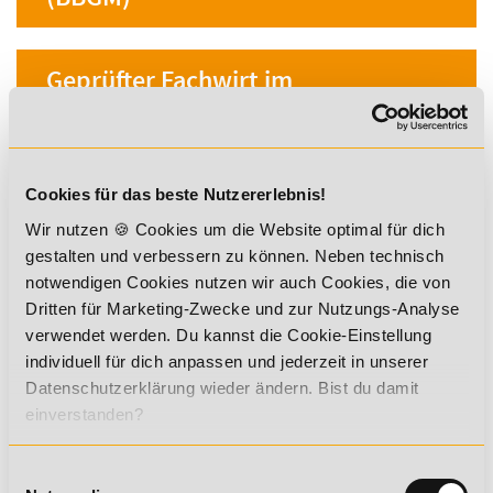
Geprüfter Fachwirt im
Betrieblichen
Gesundheitsmanagement
Cookies für das beste Nutzererlebnis!
Betrieblicher Gesundheitsmanager
(inkl. Fachkraft für Betriebliches
Wir nutzen 🍪 Cookies um die Website optimal für dich
Gesundheitsmanagement)
gestalten und verbessern zu können. Neben technisch
notwendigen Cookies nutzen wir auch Cookies, die von
Dritten für Marketing-Zwecke und zur Nutzungs-Analyse
Geprüfter Fitnessfachwirt (IHK)
verwendet werden. Du kannst die Cookie-Einstellung
individuell für dich anpassen und jederzeit in unserer
Datenschutzerklärung wieder ändern. Bist du damit
Geprüfter Fachwirt für Prävention
einverstanden?
und Gesundheitsförderung (IHK)
Einwilligungsauswahl