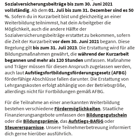
Sozialversicherungsbeiträge bis zum 30. Juni 2021
vollständig
. Ab dem
01. Juli bis zum 31. Dezember sind es 50
%
. Sofern du in Kurzarbeit bist und gleichzeitig an einer
Weiterbildung teilnimmst, hat dein Arbeitgeber die
Möglichkeit, auch die andere Hälfte der
Sozialversicherungsbeiträge erstattet zu bekommen, sofern
die Zeit der Kurzarbeit
vor dem 30. Juni 2021
begann. Diese
Regelung gilt
bis zum 31. Juli 2023
. Die Erstattung wird für alle
Bildungsmaßnahmen gewährt, die
während der Kurzarbeit
begannen und mehr als 120 Stunden
umfassen. Maßnahme
und Träger müssen für diesen Anspruch zugelassen werden,
auch laut
Aufstiegsfortbildungsförderungsgesetz (AFBG)
förderfähige Abschlüsse fallen darunter. Die Erstattung von
Lehrgangskosten erfolgt abhängig von der Betriebsgröße,
allerdings nicht für Fortbildungen gemäß AFBG.
Für die Teilnahme an einer anerkannten Weiterbildung
bestehen verschiedene
Fördermöglichkeiten
. Staatliche
Finanzierungsangebote umfassen den
Bildungsgutschein
oder die
Bildungsprämie
, das
Aufstiegs-BAföG
oder
Steuerersparnisse
. Unsere Teilnehmerbetreuung informiert
dich gerne hierüber ausführlich.