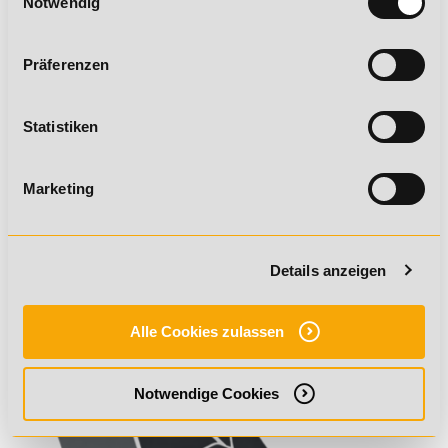
Notwendig
Fachwirt im Gesundheits- und
Sozialwesen (IHK)
Präferenzen
Geprüfter Sportfachwirt (IHK)
Statistiken
Marketing
Details anzeigen
Alle Cookies zulassen
Notwendige Cookies