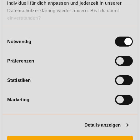
individuell für dich anpassen und jederzeit in unserer
Datenschutzerklärung wieder ändern. Bist du damit
einverstanden?
Einwilligungsauswahl
Notwendig
Claudia Gaster
Präferenzen
Dipl. Oecotrophologie
Du möchtest mehr über dieses Thema
Statistiken
erfahren? Dann empfehlen wir dir
diese Weiterbildungen:
Marketing
Ernährung C-Lizenz
Quellenangaben (Stand: 05.2019)
Details anzeigen
Pressemitteilung der Technischen Universität München,
Else Kröner-Fresenius-Zentrum für Ernährungsmedizin,