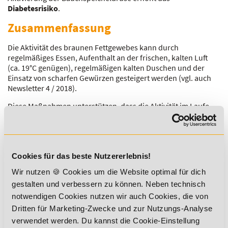
Diabetesrisiko
.
Zusammenfassung
Die Aktivität des braunen Fettgewebes kann durch
regelmäßiges Essen, Aufenthalt an der frischen, kalten Luft
(ca. 19°C genügen), regelmäßigen kalten Duschen und der
Einsatz von scharfen Gewürzen gesteigert werden (vgl. auch
Newsletter 4 / 2018).
Diese Maßnahmen unterstützen, dass die Aktivität im Laufe
des Lebens nicht zu stark nachlässt. Ein lebenslang aktives
braunes Fettgewebe scheint im gewissen Umfang vor
Diabetes
mellitus
Typ 2
und
Adipositas
zu schützen.
Autor des Magazinbeitrages
Cookies für das beste Nutzererlebnis!
Wir nutzen 🍪 Cookies um die Website optimal für dich
gestalten und verbessern zu können. Neben technisch
notwendigen Cookies nutzen wir auch Cookies, die von
Dritten für Marketing-Zwecke und zur Nutzungs-Analyse
verwendet werden. Du kannst die Cookie-Einstellung