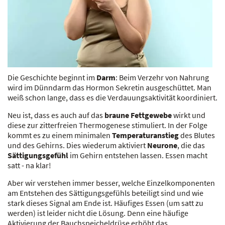
Die Geschichte beginnt im
Darm
: Beim Verzehr von Nahrung
wird im Dünndarm das Hormon Sekretin ausgeschüttet. Man
weiß schon lange, dass es die Verdauungsaktivität koordiniert.
Neu ist, dass es auch auf das
braune Fettgewebe
wirkt und
diese zur zitterfreien Thermogenese stimuliert. In der Folge
kommt es zu einem minimalen
Temperaturanstieg
des Blutes
und des Gehirns. Dies wiederum aktiviert
Neurone
, die das
Sättigungsgefühl
im Gehirn entstehen lassen. Essen macht
satt - na klar!
Aber wir verstehen immer besser, welche Einzelkomponenten
am Entstehen des Sättigungsgefühls beteiligt sind und wie
stark dieses Signal am Ende ist. Häufiges Essen (um satt zu
werden) ist leider nicht die Lösung. Denn eine häufige
Aktivierung der Bauchspeicheldrüse erhöht das