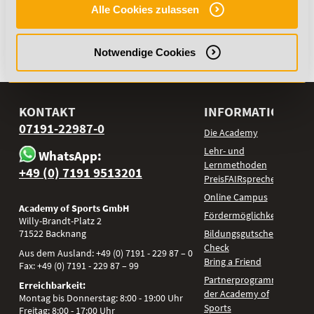
Lehrstuhl für Molekulare Ernährungsmedizin 11/2018
Alle Cookies zulassen
20. Mai 2019
Notwendige Cookies
Zurück
KONTAKT
INFORMATIONEN
07191-22987-0
Die Academy
Lehr- und
WhatsApp:
Lernmethoden
+49 (0) 7191 9513201
PreisFAIRsprechen
Online Campus
Academy of Sports GmbH
Fördermöglichkeiten
Willy-Brandt-Platz 2
71522
Backnang
Bildungsgutschein
Check
Aus dem Ausland:
+49 (0) 7191 - 229 87 – 0
Bring a Friend
Fax:
+49 (0) 7191 - 229 87 – 99
Partnerprogramm
Erreichbarkeit:
der Academy of
Montag bis Donnerstag: 8:00 - 19:00 Uhr
Sports
Freitag: 8:00 - 17:00 Uhr