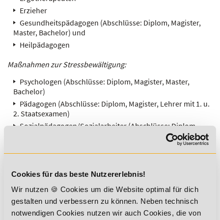
Erzieher
Gesundheitspädagogen (Abschlüsse: Diplom, Magister,
Master, Bachelor) und
Heilpädagogen
Maßnahmen zur Stressbewältigung:
Psychologen (Abschlüsse: Diplom, Magister, Master,
Bachelor)
Pädagogen (Abschlüsse: Diplom, Magister, Lehrer mit 1. u.
2. Staatsexamen)
Sozialpädagogen/Sozialarbeiter (Abschlüsse: Diplom,
Magister, Master, Bachelor)
Sozialwissenschaftler (Abschlüsse: Diplom, Magister,
Master, Bachelor)
Gesundheitswissenschaftler (Abschlüsse: Diplom,
Cookies für das beste Nutzererlebnis!
Magister, Master, Bachelor) und
Wir nutzen 🍪 Cookies um die Website optimal für dich
Ärztin/Arzt
gestalten und verbessern zu können. Neben technisch
Bewegungsgewohnheiten
:
notwendigen Cookies nutzen wir auch Cookies, die von