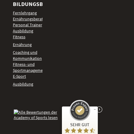
BILDUNGSBEREICHE
Fernlehrgang
Ernährungsberater
Personal Trainer
Ausbildung
Fitness
Ernährung
Coaching und
Kommunikation
Fitness- und
Sportmanagement
E-Sport
Ausbildung
Kundenbewertungen und Erfahrungen zu
SEHR GUT
Academy of Sports