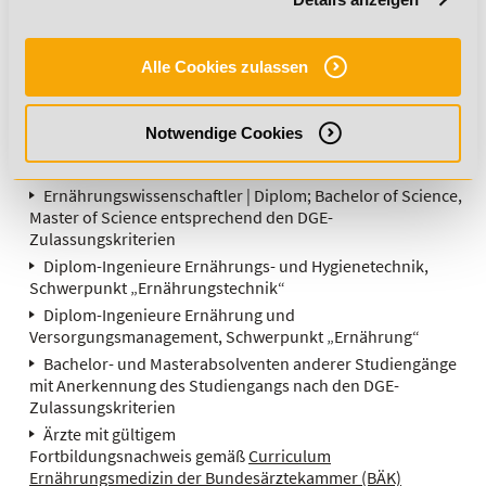
Ernährung:
Alle Cookies zulassen
Diätassistenten
Oecotrophologen | Diplom
(ernährungswissenschaftliche Ausrichtung); Bachelor of
Notwendige Cookies
Science, Master of Science entsprechend den
DGEZulassungskriterien
Ernährungswissenschaftler | Diplom; Bachelor of Science,
Master of Science entsprechend den DGE-
Zulassungskriterien
Diplom-Ingenieure Ernährungs- und Hygienetechnik,
Schwerpunkt „Ernährungstechnik“
Diplom-Ingenieure Ernährung und
Versorgungsmanagement, Schwerpunkt „Ernährung“
Bachelor- und Masterabsolventen anderer Studiengänge
mit Anerkennung des Studiengangs nach den DGE-
Zulassungskriterien
Ärzte mit gültigem
Fortbildungsnachweis gemäß
Curriculum
Ernährungsmedizin der Bundesärztekammer (BÄK)