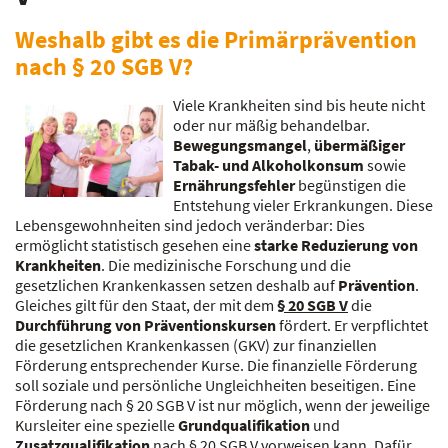
Weshalb gibt es die Primärprävention
nach § 20 SGB V?
Viele Krankheiten sind bis heute nicht
oder nur mäßig behandelbar.
Bewegungsmangel
,
übermäßiger
Tabak- und Alkoholkonsum
sowie
Ernährungsfehler
begünstigen die
Entstehung vieler Erkrankungen. Diese
Lebensgewohnheiten sind jedoch veränderbar: Dies
ermöglicht statistisch gesehen eine
starke Reduzierung von
Krankheiten
. Die medizinische Forschung und die
gesetzlichen Krankenkassen setzen deshalb auf
Prävention
.
Gleiches gilt für den Staat, der mit dem
§ 20 SGB V
die
Durchführung von Präventionskursen
fördert. Er verpflichtet
die gesetzlichen Krankenkassen (GKV) zur finanziellen
Förderung entsprechender Kurse. Die finanzielle Förderung
soll soziale und persönliche Ungleichheiten beseitigen. Eine
Förderung nach § 20 SGB V ist nur möglich, wenn der jeweilige
Kursleiter eine spezielle
Grundqualifikation
und
Zusatzqualifikation
nach § 20 SGB V vorweisen kann. Dafür