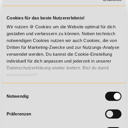
Daher sollten Kinder und Erwachsene einmal täglich,
bevorzugt mittags, für eine kurze Zeit ohne Sonnenschutz in
die Sonne gehen. Laut der deutschen Gesellschaft für
Cookies für das beste Nutzererlebnis!
Ernährung (DGE) sind an einem sonnigen Sommertag etwa 5-
25 Minuten Sonnenbestrahlung auf Gesicht, Hände und
Wir nutzen 🍪 Cookies um die Website optimal für dich
Unterarme absolut ausreichend. Um den Vitamin-D-Spiegel
gestalten und verbessern zu können. Neben technisch
zusätzlich mit der Nahrung zu ergänzen, eignen sich
notwendigen Cookies nutzen wir auch Cookies, die von
beispielsweise fettreicher Fisch, Milch und Milchprodukte
Dritten für Marketing-Zwecke und zur Nutzungs-Analyse
sowie Eier und Pilze. Sollte im Einzelfall doch das Risiko eines
verwendet werden. Du kannst die Cookie-Einstellung
Vitamin D Mangels bestehen, hilft der Hausarzt gerne weiter.
Dieser kann einen Mangel leicht über eine Blutuntersuchung
individuell für dich anpassen und jederzeit in unserer
feststellen und ggf. ein geeignetes Präparat verschreiben.
Datenschutzerklärung wieder ändern. Bist du damit
einverstanden?
Du möchtest mehr über dieses Thema
erfahren? Dann empfehlen wir dir
Einwilligungsauswahl
diese Weiterbildungen:
Notwendig
Ernährungsberater für Babys- und Kleinkinder
Ernährungsberater für Kinder
Präferenzen
Ernährungsberater für Schwangere