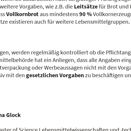
eitere Vorgaben, wie z.B. die
Leitsätze
für Brot und 
uss
Vollkornbrot
aus mindestens
90 %
Vollkornerzeug
ätze existieren auch für weitere Lebensmittelgruppen.
ngen, werden regelmäßig kontrolliert ob die Pflichtan
ittelbehörde hat ein Anliegen, dass alle Angaben ei
tverpackung oder Werbeaussagen nicht mit den Vorgab
siv mit den
gesetzlichen
Vorgaben
zu beschäftigen u
a Glock
ster of Science Lebensmittelwissenschaften und -tec