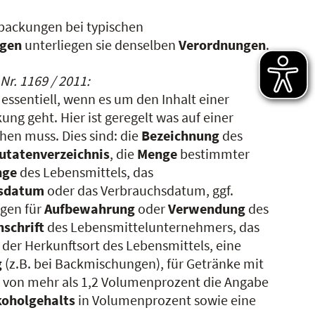
rpackungen bei typischen
ngen
unterliegen sie denselben
Verordnungen
.
Nr. 1169 / 2011:
 essentiell, wenn es um den Inhalt einer
ng geht. Hier ist geregelt was auf einer
hen muss. Dies sind: die
Bezeichnung
des
utatenverzeichnis
, die
Menge
bestimmter
nge
des Lebensmittels, das
tsdatum
oder das Verbrauchsdatum, ggf.
gen für
Aufbewahrung
oder
Verwendung
des
nschrift
des Lebensmittelunternehmers, das
der Herkunftsort des Lebensmittels, eine
g
(z.B. bei Backmischungen), für Getränke mit
 von mehr als 1,2 Volumenprozent die Angabe
koholgehalts
in Volumenprozent sowie eine