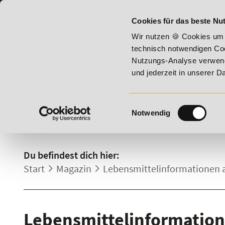
07191 - 22987 - 0
BILDUNGSHOTLINE:
Cookies für das beste Nut
 Vitality!
20% Rabatt bis 17. August 2026 - Summer Vitalit
Wir nutzen 🍪 Cookies um 
technisch notwendigen Coo
Nutzungs-Analyse verwende
und jederzeit in unserer 
Einwilligungsauswahl
Notwendig
DETAILS.
Du befindest dich hier:
Start
Magazin
Lebensmittelinfor­mationen 
Lebensmittelinfor­matio