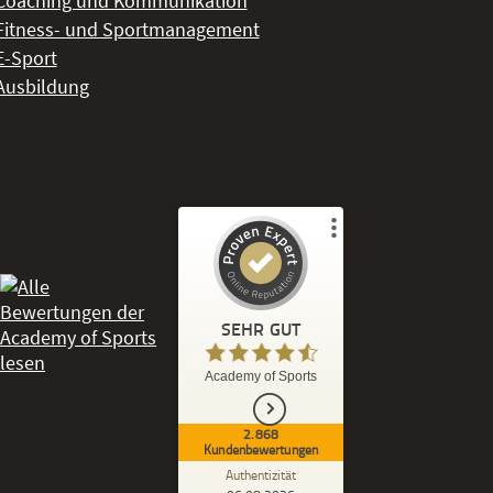
Coaching und Kommunikation
Fitness- und Sportmanagement
E-Sport
Ausbildung
Kundenbewertungen und Erfahrungen zu
Academy of Sports
SEHR GUT
%
86
SEHR GUT
Academy of Sports
Empfehlungen auf
ProvenExpert.com
5,00
/
4,53
2.868
Kundenbewertungen
2.686
182
Authentizität