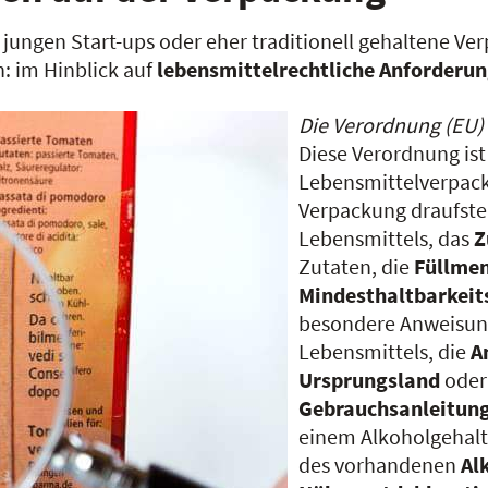
 jungen Start-ups oder eher traditionell gehaltene Ve
: im Hinblick auf
lebensmittelrechtliche
Anforderu
Die Verordnung (EU) 
Diese Verordnung ist
Lebensmittelverpacku
Verpackung draufste
Lebensmittels, das
Z
Zutaten, die
Füllme
Mindesthaltbarkei
besondere Anweisun
Lebensmittels, die
A
Ursprungsland
oder 
Gebrauchsanleitun
einem Alkoholgehalt
des vorhandenen
Al