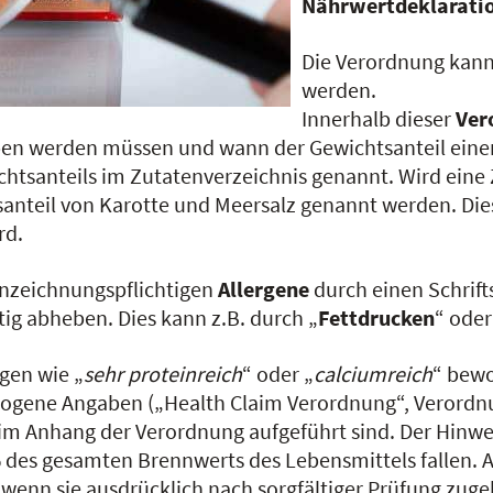
Nährwertdeklarati
Die Verordnung kann 
werden.
Innerhalb dieser
Ver
ben werden müssen und wann der Gewichtsanteil einer
chtsanteils im Zutatenverzeichnis genannt. Wird eine
anteil von Karotte und Meersalz genannt werden. Dies 
rd.
nnzeichnungspflichtigen
Allergene
durch einen Schrift
ig abheben. Dies kann z.B. durch „
Fettdrucken
“ oder
gen wie „
sehr proteinreich
“ oder „
calciumreich
“ bewo
ogene Angaben („Health Claim Verordnung“, Verordn
m Anhang der Verordnung aufgeführt sind. Der Hinwe
%
des gesamten Brennwerts des Lebensmittels fallen. 
enn sie ausdrücklich nach sorgfältiger Prüfung zuge