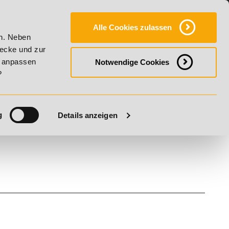
Y
SERVICE
KONTAKT
FAQ
ONLINE-CAMPUS
Alle Cookies zulassen
20% Rabatt bis 17. August 2026 - Summer Vitality!
20% Rab
en. Neben
wecke und zur
h anpassen
Notwendige Cookies
?
g
Details anzeigen