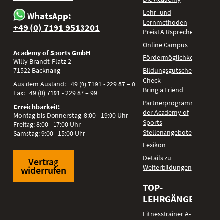
Lehr- und
WhatsApp:
Lernmethoden
+49 (0) 7191 9513201
PreisFAIRsprechen
Online Campus
Academy of Sports GmbH
Fördermöglichkeiten
Willy-Brandt-Platz 2
71522
Backnang
Bildungsgutschein
Check
Aus dem Ausland:
+49 (0) 7191 - 229 87 – 0
Bring a Friend
Fax:
+49 (0) 7191 - 229 87 – 99
Partnerprogramm
Erreichbarkeit:
der Academy of
Montag bis Donnerstag: 8:00 - 19:00 Uhr
Sports
Freitag: 8:00 - 17:00 Uhr
Stellenangebote
Samstag: 9:00 - 15:00 Uhr
Lexikon
Details zu
Vertrag
Weiterbildungen
widerrufen
TOP-
LEHRGÄNGE
Fitnesstrainer A-