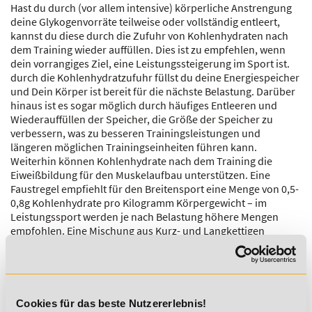
Hast du durch (vor allem intensive) körperliche Anstrengung
deine Glykogenvorräte teilweise oder vollständig entleert,
kannst du diese durch die Zufuhr von Kohlenhydraten nach
dem Training wieder auffüllen. Dies ist zu empfehlen, wenn
dein vorrangiges Ziel, eine Leistungssteigerung im Sport ist.
durch die Kohlenhydratzufuhr füllst du deine Energiespeicher
und Dein Körper ist bereit für die nächste Belastung. Darüber
hinaus ist es sogar möglich durch häufiges Entleeren und
Wiederauffüllen der Speicher, die Größe der Speicher zu
verbessern, was zu besseren Trainingsleistungen und
längeren möglichen Trainingseinheiten führen kann.
Weiterhin können Kohlenhydrate nach dem Training die
Eiweißbildung für den Muskelaufbau unterstützen. Eine
Faustregel empfiehlt für den Breitensport eine Menge von 0,5-
0,8g Kohlenhydrate pro Kilogramm Körpergewicht – im
Leistungssport werden je nach Belastung höhere Mengen
empfohlen. Eine Mischung aus Kurz- und Langkettigen
Kohlenhydraten füllen die Speicher optimal auf.
Ist Dein Ziel dagegen hauptsächlich durch Sport Kalorien zu
verbrauchen, um Körperfett abzubauen und Gewicht zu
verlieren, oder trainierst du eher selten und wenig intensiv,
Cookies für das beste Nutzererlebnis!
solltest du etwas weniger Kohlenhydrate nach dem Training