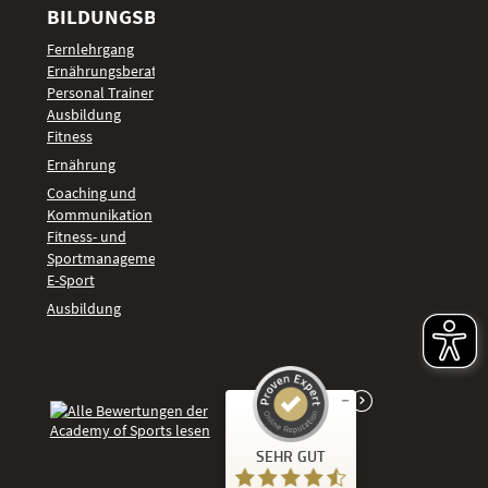
BILDUNGSBEREICHE
Fernlehrgang
Ernährungsberater
Personal Trainer
Ausbildung
Fitness
Ernährung
Coaching und
Kommunikation
Fitness- und
Sportmanagement
E-Sport
Ausbildung
Kundenbewertungen und Erfahrungen zu
SEHR GUT
Academy of Sports