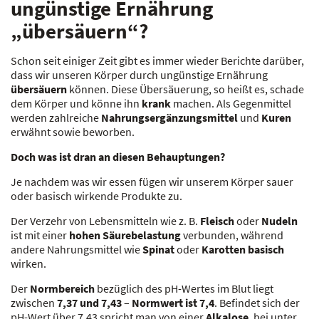
ungünstige Ernährung
„übersäuern“?
Schon seit einiger Zeit gibt es immer wieder Berichte darüber,
dass wir unseren Körper durch ungünstige Ernährung
übersäuern
können. Diese Übersäuerung, so heißt es, schade
dem Körper und könne ihn
krank
machen. Als Gegenmittel
werden zahlreiche
Nahrungsergänzungsmittel
und
Kuren
erwähnt sowie beworben.
Doch was ist dran an diesen Behauptungen?
Je nachdem was wir essen fügen wir unserem Körper sauer
oder basisch wirkende Produkte zu.
Der Verzehr von Lebensmitteln wie z. B.
Fleisch
oder
Nudeln
ist mit einer
hohen Säurebelastung
verbunden, während
andere Nahrungsmittel wie
Spinat
oder
Karotten basisch
wirken.
Der
Normbereich
bezüglich des pH-Wertes im Blut liegt
zwischen
7,37 und 7,43
–
Normwert ist 7,4
. Befindet sich der
pH-Wert über 7,43 spricht man von einer
Alkalose
, bei unter