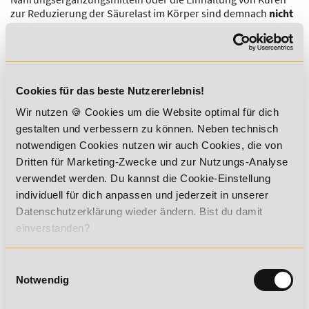
zur Reduzierung der Säurelast im Körper sind demnach
nicht
sinnvoll.
Zusammenfassung
Aber auch wenn es bei gesunden Menschen nicht zu einer
Cookies für das beste Nutzererlebnis!
Übersäuerung des Organismus aufgrund einer bestimmten
Ernährungsweise kommen kann ist eine säurelastige
Wir nutzen 🍪 Cookies um die Website optimal für dich
Ernährung nicht ratsam, da hierdurch der Wert des
gestalten und verbessern zu können. Neben technisch
Stresshormons Cortisol
ansteigt, was wiederum negative
notwendigen Cookies nutzen wir auch Cookies, die von
gesundheitliche Auswirkungen wie z. B.
erhöhten Blutdruck
mit sich bringt. Es sollte daher auf den Verzehr von
Dritten für Marketing-Zwecke und zur Nutzungs-Analyse
ausreichend Basen bildenden Lebensmitteln wie Obst und
verwendet werden. Du kannst die Cookie-Einstellung
Gemüse geachtet werden.
individuell für dich anpassen und jederzeit in unserer
Datenschutzerklärung wieder ändern. Bist du damit
Du möchtest mehr über dieses Thema
einverstanden?
erfahren? Dann empfehlen wir dir
diese Weiterbildung:
Einwilligungsauswahl
Notwendig
Ernährungsberater B-Lizenz (inkl. Ernährung C-Lizenz)