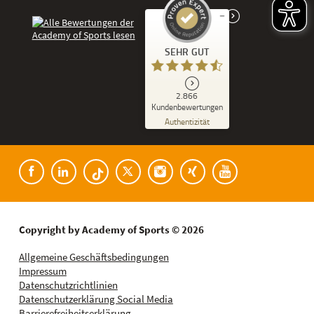
Kundenbewertungen und Erfahrungen zu
SEHR GUT
Academy of Sports
SEHR GUT
2.866
%
86
Kundenbewertungen
Empfehlungen auf
Authentizität
ProvenExpert.com
5,00
/
4,53
Kundenbewertungen der Academy of Spor
182
2.684
Bewertungen auf
8
Bewertungen von
ProvenExpert.com
anderen Quellen
Blick aufs ProvenExpert-Profil werfen
Copyright by Academy of Sports © 2026
10.08.2026
Allgemeine Geschäftsbedingungen
Impressum
Datenschutzrichtlinien
Datenschutzerklärung Social Media
Barrierefreiheitserklärung