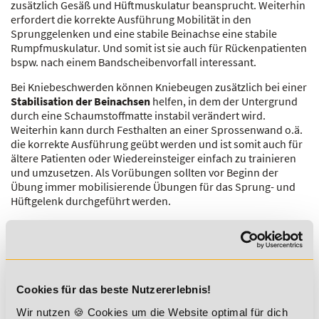
zusätzlich Gesäß und Hüftmuskulatur beansprucht. Weiterhin
erfordert die korrekte Ausführung Mobilität in den
Sprunggelenken und eine stabile Beinachse eine stabile
Rumpfmuskulatur. Und somit ist sie auch für Rückenpatienten
bspw. nach einem Bandscheibenvorfall interessant.
Bei Kniebeschwerden können Kniebeugen zusätzlich bei einer
Stabilisation der Beinachsen
helfen, in dem der Untergrund
durch eine Schaumstoffmatte instabil verändert wird.
Weiterhin kann durch Festhalten an einer Sprossenwand o.ä.
die korrekte Ausführung geübt werden und ist somit auch für
ältere Patienten oder Wiedereinsteiger einfach zu trainieren
und umzusetzen. Als Vorübungen sollten vor Beginn der
Übung immer mobilisierende Übungen für das Sprung- und
Hüftgelenk durchgeführt werden.
Wenn die Kniebeuge gut beherrscht wird, kann der geübte
Patient zur einbeinigen Variante (Pistol Squat) übergehen, was
eine deutliche Schwierigkeitssteigerung mit sich bringt.
Zusammenfassung
Cookies für das beste Nutzererlebnis!
Dies sind nur einige Gründe warum eine Kniebeuge in jeden
Wir nutzen 🍪 Cookies um die Website optimal für dich