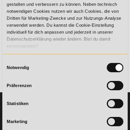
Trainingsplan gehört. Es ist alltagsnah und für jeden Patienten
gestalten und verbessern zu können. Neben technisch
geeignet. Der größte Vorteil jedoch für den Trainier ist: Sie ist
notwendigen Cookies nutzen wir auch Cookies, die von
überall durchführbar und benötigt keine Trainingsgeräte!
Dritten für Marketing-Zwecke und zur Nutzungs-Analyse
Quellenangaben (Stand: 12.2018)
verwendet werden. Du kannst die Cookie-Einstellung
individuell für dich anpassen und jederzeit in unserer
https://www.achim-achilles.de/training/lauf-
Datenschutzerklärung wieder ändern. Bist du damit
training/22492-kniebeuge-squats.html
einverstanden?
https://www.fitforfun.de/sport/fitness-
studio/kniebeugen-die-koenigsdisziplin-
kniebeugen_aid_11122.html
Einwilligungsauswahl
Notwendig
06. Dezember 2018
Zurück
Präferenzen
Statistiken
KONTAKT
INFORMATIONEN
07191-22987-0
Die Academy
Lehr- und
Marketing
WhatsApp:
Lernmethoden
+49 (0) 7191 9513201