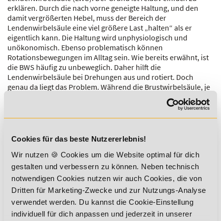
erklären. Durch die nach vorne geneigte Haltung, und den
damit vergrößerten Hebel, muss der Bereich der
Lendenwirbelsäule eine viel größere Last „halten“ als er
eigentlich kann. Die Haltung wird unphysiologisch und
unökonomisch. Ebenso problematisch können
Rotationsbewegungen im Alltag sein. Wie bereits erwähnt, ist
die BWS häufig zu unbeweglich. Daher hilft die
Lendenwirbelsäule bei Drehungen aus und rotiert. Doch
genau da liegt das Problem. Während die Brustwirbelsäule, je
nach Quellenangabe, bis zu 40° rotieren kann, ist die
Lendenwirbelsäule nur für bis zu 10° ausgelegt. Die
gekrümmte Haltung begrenzt die Funktion der BWS immens,
so dass der untere Rücken aushelfen muss. Die Folge sind
häufig starke Schmerzen im unteren Rücken – bis hin zu
Cookies für das beste Nutzererlebnis!
Bandscheibenvorfällen im unteren Bereich der LWS.
Wir nutzen 🍪 Cookies um die Website optimal für dich
Zusammenfassend ist zu sagen, dass natürlich die CORE
gestalten und verbessern zu können. Neben technisch
Muskulatur weiterhin gekräftigt werden muss. Allerdings
notwendigen Cookies nutzen wir auch Cookies, die von
sollten vermehrt Übungen für die
Mobilisation der
Dritten für Marketing-Zwecke und zur Nutzungs-Analyse
Brustwirbelsäule
und Übungen für die
Aufrichtung des
verwendet werden. Du kannst die Cookie-Einstellung
oberen Rückens
in die Trainingspläne mit einfließen.
individuell für dich anpassen und jederzeit in unserer
20. Juni 2018