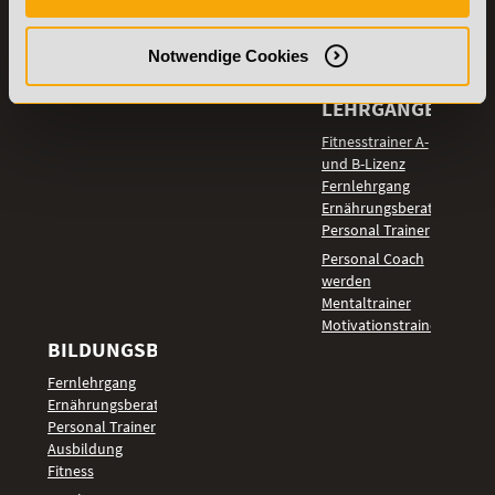
Details zu
Vertrag
Weiterbildungen
widerrufen
Notwendige Cookies
TOP-
LEHRGÄNGE
Fitnesstrainer A-
und B-Lizenz
Fernlehrgang
Ernährungsberater
Personal Trainer
Personal Coach
werden
Mentaltrainer
Motivationstrainer
BILDUNGSBEREICHE
Fernlehrgang
Ernährungsberater
Personal Trainer
Ausbildung
Fitness