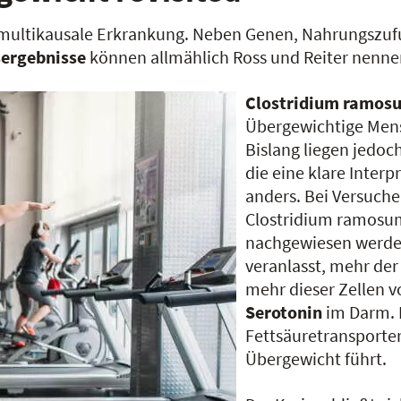
 multikausale Erkrankung. Neben Genen, Nahrungszufuh
ergebnisse
können allmählich Ross und Reiter nenne
Clostridium ramos
Übergewichtige Mens
Bislang liegen jedoc
die eine klare Interp
anders. Bei Versuch
Clostridium ramosu
nachgewiesen werde
veranlasst, mehr de
mehr dieser Zellen v
Serotonin
im Darm. 
Fettsäuretransporte
Übergewicht führt.