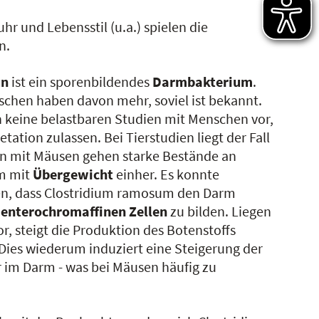
r und Lebensstil (u.a.) spielen die
n.
un
ist ein sporenbildendes
Darmbakterium
.
chen haben davon mehr, soviel ist bekannt.
h keine belastbaren Studien mit Menschen vor,
retation zulassen. Bei Tierstudien liegt der Fall
en mit Mäusen gehen starke Bestände an
m mit
Übergewicht
einher. Es konnte
n, dass Clostridium ramosum den Darm
r
enterochromaffinen
Zellen
zu bilden. Liegen
or, steigt die Produktion des Botenstoffs
Dies wiederum induziert eine Steigerung der
r im Darm - was bei Mäusen häufig zu