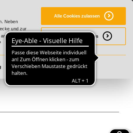
Y
SERVICE
KONTAKT
FAQ
ONLINE-CAMPUS
Alle Cookies zulassen
er Vitality!
20% Rabatt bis 17. August 2026 - Summer Vital
en. Neben
wecke und zur
h anpassen
Notwendige Cookies
?
g
Details anzeigen