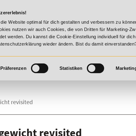
DIE ACADEM
zererlebnis!
 - Summer Vitality!
20% Rabatt bis 17. August 2026 - Summ
die Website optimal für dich gestalten und verbessern zu könn
kies nutzen wir auch Cookies, die von Dritten für Marketing-Z
t werden. Du kannst die Cookie-Einstellung individuell für dic
Datenschutzerklärung wieder ändern. Bist du damit einverstanden
Präferenzen
Statistiken
Marketin
ht revisited
ewicht revisited