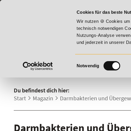
07191 - 22987 - 0
BILDUNGSHOTLINE:
Cookies für das beste Nut
ust 2026 - Summer Vitality!
20% Rabatt bis 17. August 2026
Wir nutzen 🍪 Cookies um 
technisch notwendigen Coo
Nutzungs-Analyse verwende
und jederzeit in unserer 
Einwilligungsauswahl
Notwendig
DETAILS.
Du befindest dich hier:
Start
Magazin
Darmbakterien und Übergewic
Darmbakterien und Überg