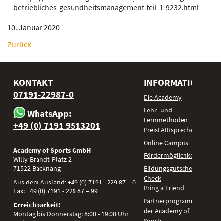
betriebliches-gesundheitsmanagement-teil-1-9232.html
10. Januar 2020
Zurück
KONTAKT
INFORMATIONEN
07191-22987-0
Die Academy
Lehr- und
WhatsApp:
Lernmethoden
+49 (0) 7191 9513201
PreisFAIRsprechen
Online Campus
Academy of Sports GmbH
Fördermöglichkeiten
Willy-Brandt-Platz 2
71522
Backnang
Bildungsgutschein
Check
Aus dem Ausland:
+49 (0) 7191 - 229 87 – 0
Bring a Friend
Fax:
+49 (0) 7191 - 229 87 – 99
Partnerprogramm
Erreichbarkeit:
der Academy of
Montag bis Donnerstag: 8:00 - 19:00 Uhr
Sports