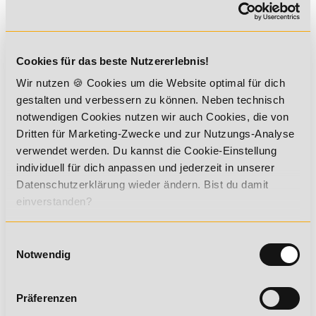
Prävention und Gesundheitsmanagement
B.A. Fitnessökonomie
Cookies für das beste Nutzererlebnis!
Du möchtest mehr über dieses Thema
Wir nutzen 🍪 Cookies um die Website optimal für dich
erfahren? Dann empfehlen wir dir
gestalten und verbessern zu können. Neben technisch
diese Weiterbildungen:
notwendigen Cookies nutzen wir auch Cookies, die von
Dritten für Marketing-Zwecke und zur Nutzungs-Analyse
verwendet werden. Du kannst die Cookie-Einstellung
Fachkraft für Betriebliches
individuell für dich anpassen und jederzeit in unserer
Gesundheitsmanagement (BBGM)
Datenschutzerklärung wieder ändern. Bist du damit
einverstanden?
Betrieblicher Gesundheitsmanager
(BBGM)
Einwilligungsauswahl
Notwendig
Geprüfter Fachwirt im
Präferenzen
Betrieblichen