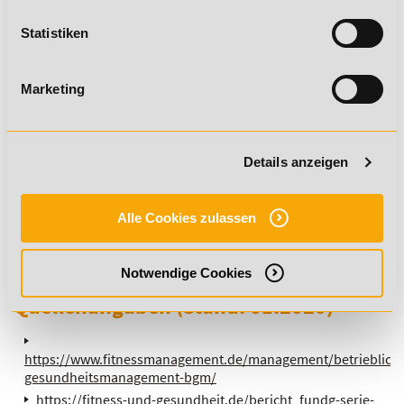
Gesundheitsmanagement
Statistiken
Geprüfter Fachwirt für Prävention
Marketing
und Gesundheitsförderung (IHK)
Geprüfter Fitnessfachwirt (IHK)
Details anzeigen
Alle Cookies zulassen
Fachwirt im Gesundheits- und
Sozialwesen (IHK)
Notwendige Cookies
Quellenangaben (Stand: 01.2020)
https://www.fitnessmanagement.de/management/betriebliche
gesundheitsmanagement-bgm/
https://fitness-und-gesundheit.de/bericht_fundg-serie-