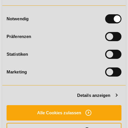
PRÄSENZPHASENTERMINE
Einwilligungsauswahl
Notwendig
VORAUSSETZUNGEN
Präferenzen
Ausführliche
Studieninformationen
Statistiken
Marketing
GESAMTPREIS:
570,00 € *
Ratenzahlung:
Details anzeigen
5 Monatsraten à 114,00 € *
Alle Cookies zulassen