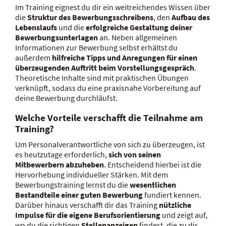
Im Training eignest du dir ein weitreichendes Wissen über
die
Struktur des Bewerbungsschreibens
, den
Aufbau des
Lebenslaufs
und die
erfolgreiche Gestaltung deiner
Bewerbungsunterlagen
an. Neben allgemeinen
Informationen zur Bewerbung selbst erhältst du
außerdem
hilfreiche Tipps und Anregungen für einen
überzeugenden Auftritt beim Vorstellungsgespräch
.
Theoretische Inhalte sind mit praktischen Übungen
verknüpft, sodass du eine praxisnahe Vorbereitung auf
deine Bewerbung durchläufst.
Welche Vorteile verschafft die Teilnahme am
Training?
Um Personalverantwortliche von sich zu überzeugen, ist
es heutzutage erforderlich,
sich von seinen
Mitbewerbern abzuheben
. Entscheidend hierbei ist die
Hervorhebung individueller Stärken. Mit dem
Bewerbungstraining lernst du die
wesentlichen
Bestandteile einer guten Bewerbung
fundiert kennen.
Darüber hinaus verschafft dir das Training
nützliche
Impulse für die eigene Berufsorientierung
und zeigt auf,
wo du die richtigen
Stellenanzeigen
findest, die zu dir