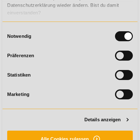
WhatsApp
Datenschutzerklärung wieder ändern. Bist du damit
einverstanden?
Einwilligungsauswahl
Notwendig
WELCHE FÖRDERMÖGLICHKEITEN
Präferenzen
GIBT ES?
Statistiken
Marketing
Details anzeigen
Alle Cookies zulassen