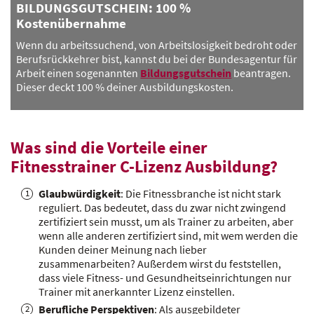
BILDUNGSGUTSCHEIN: 100 %
Kostenübernahme
Wenn du arbeitssuchend, von Arbeitslosigkeit bedroht oder
Berufsrückkehrer bist, kannst du bei der Bundesagentur für
Arbeit einen sogenannten
Bildungsgutschein
beantragen.
Dieser deckt 100 % deiner Ausbildungskosten.
Was sind die Vorteile einer
Fitnesstrainer C-Lizenz Ausbildung?
Glaubwürdigkeit
: Die Fitnessbranche ist nicht stark
reguliert. Das bedeutet, dass du zwar nicht zwingend
zertifiziert sein musst, um als Trainer zu arbeiten, aber
wenn alle anderen zertifiziert sind, mit wem werden die
Kunden deiner Meinung nach lieber
zusammenarbeiten? Außerdem wirst du feststellen,
dass viele Fitness- und Gesundheitseinrichtungen nur
Trainer mit anerkannter Lizenz einstellen.
Berufliche Perspektiven
: Als ausgebildeter