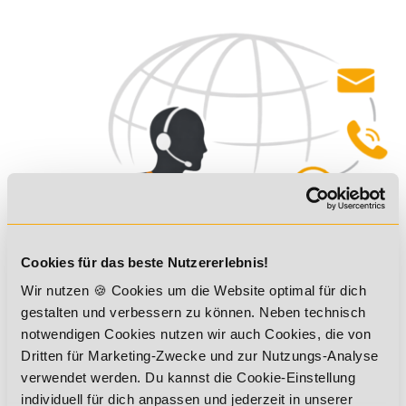
Cookies für das beste Nutzererlebnis!
Können wir dich unterstützen?
Wir nutzen 🍪 Cookies um die Website optimal für dich
Deine persönliche Bildungsberatung ist gerne für Dich da!
gestalten und verbessern zu können. Neben technisch
notwendigen Cookies nutzen wir auch Cookies, die von
Telefon:
49 7191-22987-0
Dritten für Marketing-Zwecke und zur Nutzungs-Analyse
Kontaktformular
verwendet werden. Du kannst die Cookie-Einstellung
Termin Rückruf
individuell für dich anpassen und jederzeit in unserer