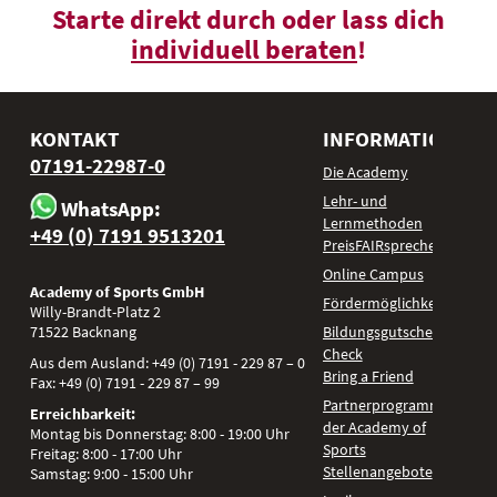
Starte direkt durch oder lass dich
individuell beraten
!
KONTAKT
INFORMATIONEN
07191-22987-0
Die Academy
Lehr- und
WhatsApp:
Lernmethoden
+49 (0) 7191 9513201
PreisFAIRsprechen
Online Campus
Academy of Sports GmbH
Fördermöglichkeiten
Willy-Brandt-Platz 2
71522
Backnang
Bildungsgutschein
Check
Aus dem Ausland:
+49 (0) 7191 - 229 87 – 0
Bring a Friend
Fax:
+49 (0) 7191 - 229 87 – 99
Partnerprogramm
Erreichbarkeit:
der Academy of
Montag bis Donnerstag: 8:00 - 19:00 Uhr
Sports
Freitag: 8:00 - 17:00 Uhr
Stellenangebote
Samstag: 9:00 - 15:00 Uhr