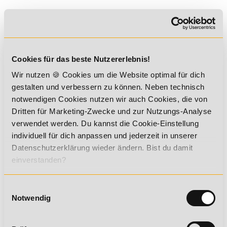
Telefon:
49 7191-22987-0
Kontaktformular
Termin Rückruf
WhatsApp
Cookies für das beste Nutzererlebnis!
Wir nutzen 🍪 Cookies um die Website optimal für dich
gestalten und verbessern zu können. Neben technisch
STAATLICHE ZULASSUNG
notwendigen Cookies nutzen wir auch Cookies, die von
Dritten für Marketing-Zwecke und zur Nutzungs-Analyse
Der Fernlehrgang "
Gamer Coach
" ist
verwendet werden. Du kannst die Cookie-Einstellung
von der Staatlichen Zentralstelle für
individuell für dich anpassen und jederzeit in unserer
Fernunterricht mit der
Datenschutzerklärung wieder ändern. Bist du damit
Zulassungsnummer
7413822c
staatlich
geprüft und zugelassen
. Dies garantiert dir, dass die
einverstanden?
Lehrmaterialien methodisch-didaktisch und fachlich
aufbereitet sind, Tutoren und Dozenten über eine
Einwilligungsauswahl
entsprechende Qualifikation verfügen und du dadurch
Notwendig
dein angestrebtes Bildungsziel erreichen kannst.
Von der Qualität unserer Aus- und Weiterbildungen sind