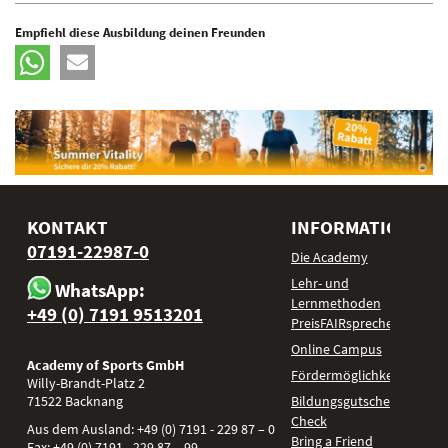
Empfiehl diese Ausbildung deinen Freunden
KONTAKT
INFORMATIONEN
07191-22987-0
Die Academy
Lehr- und
WhatsApp:
Lernmethoden
+49 (0) 7191 9513201
PreisFAIRsprechen
Online Campus
Academy of Sports GmbH
Fördermöglichkeiten
Willy-Brandt-Platz 2
71522
Backnang
Bildungsgutschein
Check
Aus dem Ausland:
+49 (0) 7191 - 229 87 – 0
Bring a Friend
Fax:
+49 (0) 7191 - 229 87 – 99