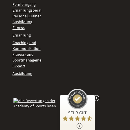
Fernlehrgang
Ernährungsberater
Personal Trainer
Ausbildung
Fitness
Ernährung
Coaching und
Kommunikation
Fitness- und
Sportmanagement
E-Sport
Ausbildung
Kundenbewertungen und Erfahrungen zu
SEHR GUT
Academy of Sports