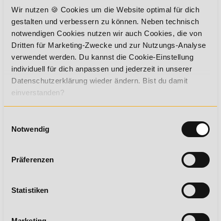
WhatsApp
Wir nutzen 🍪 Cookies um die Website optimal für dich
gestalten und verbessern zu können. Neben technisch
notwendigen Cookies nutzen wir auch Cookies, die von
STAATLICHE ZULASSUNG
Dritten für Marketing-Zwecke und zur Nutzungs-Analyse
FÖRDERUNG
verwendet werden. Du kannst die Cookie-Einstellung
individuell für dich anpassen und jederzeit in unserer
LEHRPLAN
Datenschutzerklärung wieder ändern. Bist du damit
einverstanden?
INHALTE IM DETAIL
DEINE VORTEILE DER WEITERBILDUNG
Einwilligungsauswahl
Notwendig
ZUM FACHBERATER FÜR ERNÄHRUNG IN DER
SCHWANGERSCHAFT
Präferenzen
DEIN ZERTIFIKAT
Statistiken
Du erwirbst eine hochwertige Qualifikation, die dir viele
Marketing