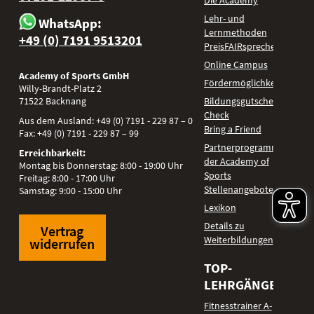
Lehr- und
WhatsApp:
Lernmethoden
+49 (0) 7191 9513201
PreisFAIRsprechen
Online Campus
Academy of Sports GmbH
Fördermöglichkeiten
Willy-Brandt-Platz 2
71522
Backnang
Bildungsgutschein
Check
Aus dem Ausland:
+49 (0) 7191 - 229 87 – 0
Bring a Friend
Fax:
+49 (0) 7191 - 229 87 – 99
Partnerprogramm
Erreichbarkeit:
der Academy of
Montag bis Donnerstag: 8:00 - 19:00 Uhr
Sports
Freitag: 8:00 - 17:00 Uhr
Stellenangebote
Samstag: 9:00 - 15:00 Uhr
Lexikon
Details zu
Vertrag
Weiterbildungen
widerrufen
TOP-
LEHRGÄNGE
Fitnesstrainer A-