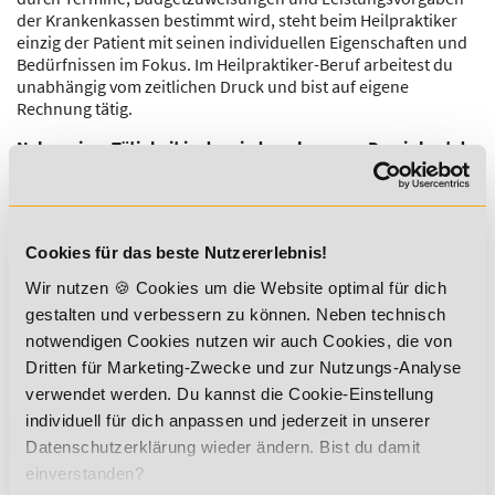
der Krankenkassen bestimmt wird, steht beim Heilpraktiker
einzig der Patient mit seinen individuellen Eigenschaften und
Bedürfnissen im Fokus. Im Heilpraktiker-Beruf arbeitest du
unabhängig vom zeitlichen Druck und bist auf eigene
Rechnung tätig.
Neben einer Tätigkeit in der niedergelassenen Praxis hast du
die Möglichkeit, in einem Reha- und Therapiezentrum in
enger Zusammenarbeit mit Ärzten der Schulmedizin tätig zu
werden
. Unterschiedliche fachliche Schwerpunkte schaffen
die Option, dich in einer gewissen Nische zu profilieren. Dazu
Cookies für das beste Nutzererlebnis!
zählen unter anderem die Akupunktur, die Pflanzenheilkunde
oder das Angebot von homöopathischen Spezialleistungen.
In
Wir nutzen 🍪 Cookies um die Website optimal für dich
diesem Beruf bist du selbstständig und kannst die Höhe
gestalten und verbessern zu können. Neben technisch
deines Verdienstes selbst bestimmen
. Ein Vorteil hierbei ist,
notwendigen Cookies nutzen wir auch Cookies, die von
dass therapeutische Leistungen nicht umsatzsteuerpflichtig
sind. Als Hilfestellung bei der Kalkulation deiner
Dritten für Marketing-Zwecke und zur Nutzungs-Analyse
Therapieleistungen nutzt du das
Gebührenverzeichnis für
verwendet werden. Du kannst die Cookie-Einstellung
Heilpraktiker
. Dieses ist rechtlich nicht bindend, bietet jedoch
individuell für dich anpassen und jederzeit in unserer
gerade für Berufseinsteiger einen guten Ansatzpunkt, um die
Datenschutzerklärung wieder ändern. Bist du damit
Leistungen der Anamnese, Diagnose und Therapie realistisch
einverstanden?
zu kalkulieren und abzurechnen.